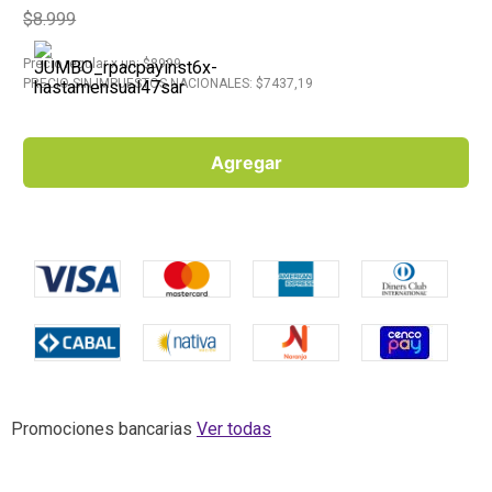
$8.999
10
.
Aceite
Precio regular
x
un
: $
8999
PRECIO SIN IMPUESTOS NACIONALES: $
7437,19
Agregar
Promociones bancarias
Ver todas