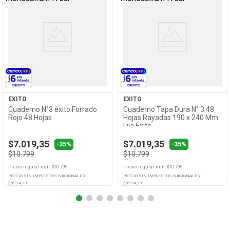
Ver
Ver
Producto
Producto
EXITO
EXITO
Cuaderno N°3 éxito Forrado
Cuaderno Tapa Dura N° 3 48
Rojo 48 Hojas
Hojas Rayadas 190 x 240 Mm
Lila Éxito
$7.019,35
$7.019,35
-35%
-35%
$10.799
$10.799
Precio regular
x
un
: $
10.799
Precio regular
x
un
: $
10.799
PRECIO SIN IMPUESTOS NACIONALES:
PRECIO SIN IMPUESTOS NACIONALES:
$
8924,79
$
8924,79
Agregar
Agregar