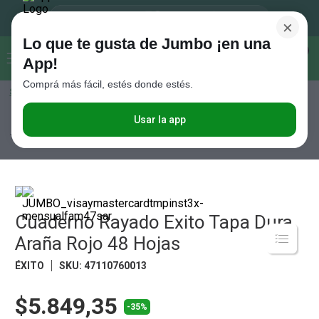
×
Lo que te gusta de Jumbo ¡en una
Buscar...
0
App!
Comprá más fácil, estés donde estés.
Seleccioná el método de entrega
Términos más buscados
1
.
Vanish
Usar la app
Tiempo Libre
Librería
Cuadernos Escolares
Cuaderno Rayado Exito
Tapa Dura Araña Rojo 48 Hojas
2
.
Cafe
3
.
Leche
4
.
Galletitas
5
.
Cuaderno Rayado Exito Tapa Dura
Cerveza
Araña Rojo 48 Hojas
6
.
Juguetes
ÉXITO
SKU
:
47110760013
7
.
Yerba
8
.
Fideos
$5.849,35
-35%
9
.
Carne