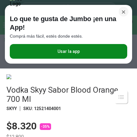
×
Lo que te gusta de Jumbo ¡en una
Buscar...
0
App!
Comprá más fácil, estés donde estés.
Seleccioná el método de entrega
Términos más buscados
1
.
Vanish
Usar la app
Bebidas
Vodka ll
Vodka Skyy Sabor Blood Orange 700 Ml
2
.
Cafe
3
.
Leche
4
.
Valijas
Vodka Skyy Sabor Blood Orange
5
.
Cerveza
700 Ml
6
.
Galletitas
SKYY
SKU
:
12521404001
7
.
Yerba
$8.320
8
.
Fideos
-35%
9
.
Juguetes
$12.800