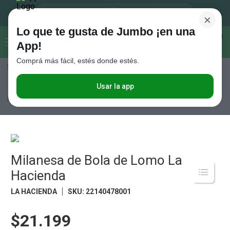
×
Lo que te gusta de Jumbo ¡en una
Buscar...
0
App!
Comprá más fácil, estés donde estés.
Seleccioná el método de entrega
Términos más buscados
1
.
Vanish
Usar la app
Carnes
Carne Vacuna
Novillito
Milanesa de Bola de Lomo La
Hacienda
2
.
Cafe
3
.
Leche
4
.
Valijas
5
.
Milanesa de Bola de Lomo La
Cerveza
Hacienda
6
.
Galletitas
LA HACIENDA
SKU
:
22140478001
7
.
Yerba
8
.
Fideos
$21.199
9
.
Juguetes