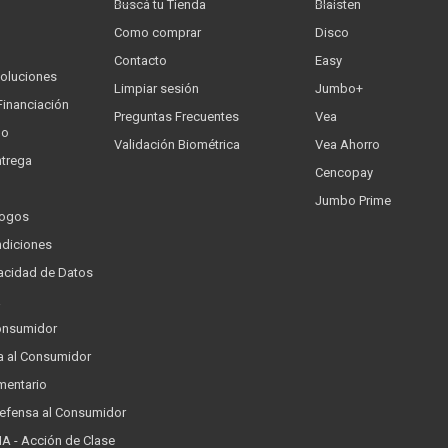
Buscá tu Tienda
Blaisten
Como comprar
Disco
Contacto
Easy
oluciones
Limpiar sesión
Jumbo+
Financiación
Preguntas Frecuentes
Vea
go
Validación Biométrica
Vea Ahorro
trega
Cencopay
Jumbo Prime
logos
ndiciones
ivacidad de Datos
a
onsumidor
a al Consumidor
mentario
Defensa al Consumidor
 - Acción de Clase