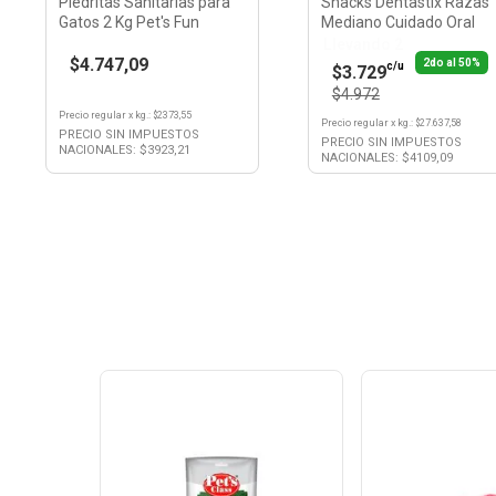
Piedritas Sanitarias para
Snacks Dentastix Razas
Gatos 2 Kg Pet's Fun
Mediano Cuidado Oral
Llevando 2
$4.747,09
2do al 50%
c/u
$3.729
$4.972
Precio regular
x
kg.
: $
2373,55
Precio regular
x
kg.
: $
27.637,58
PRECIO SIN IMPUESTOS
PRECIO SIN IMPUESTOS
NACIONALES: $
3923,21
NACIONALES: $
4109,09
Ver
Ver