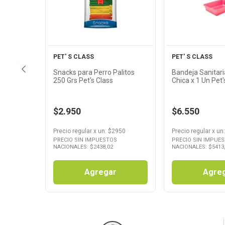
Producto
Produ
PET' S CLASS
PET' S CLASS
Snacks para Perro Palitos
Bandeja Sanitari
250 Grs Pet's Class
Chica x 1 Un Pet'
$2.950
$6.550
Precio regular
x
un
: $
2950
Precio regular
x
un
PRECIO SIN IMPUESTOS
PRECIO SIN IMPUE
NACIONALES: $
2438,02
NACIONALES: $
5413
Agregar
Agre