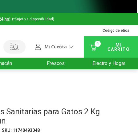
24 hs!
(*Sujeto a disponibilidad)
Código de ética
0
Mi Cuenta
macén
Frescos
Electro y Hogar
as Sanitarias para Gatos 2 Kg
un
SKU
:
11740493048