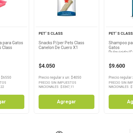
cto
Producto
Pr
PET' S CLASS
PET' S CLASS
a para Gatos
Snacks P/per Pets Class
Shampoo par
s Class
Canelon De Cuero X1
Gatos
Pulguicida/G
Ml Pet' S Cla
$4.050
$9.600
: $
6550
Precio regular
x
un
: $
4050
Precio regular
STOS
PRECIO SIN IMPUESTOS
PRECIO SIN I
,22
NACIONALES: $
3347,11
NACIONALES: $
gar
Agregar
Ag