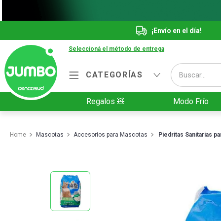
¡Envío en el día!
Seleccioná el método de entrega
Buscar...
CATEGORÍAS
Términos más buscados
Regalos 🧸
Modo Frío
1
.
Vanish
2
.
Cafe
Mascotas
Accesorios para Mascotas
Piedritas Sanitarias p
3
.
Leche
4
.
Galletitas
5
.
Cerveza
6
.
Juguetes
7
.
Yerba