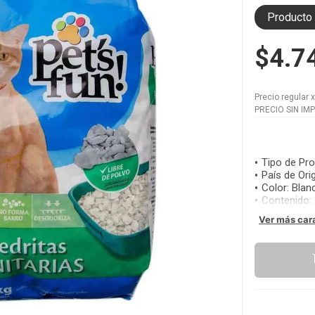
Producto 
$4.7
Precio regular
PRECIO SIN IM
Tipo de Pr
País de Ori
Color
:
Blan
Contenido
:
Ver más car