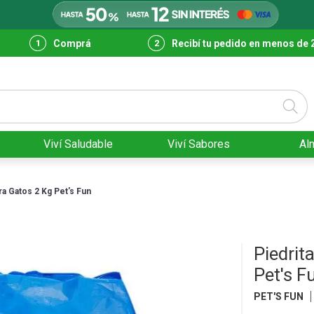
Comprá
Recibí tu pedido en menos de 
Viví Saludable
Viví Sabores
Al
ara Gatos 2 Kg Pet's Fun
Piedrit
Pet's F
PET'S FUN