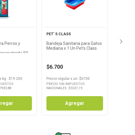
oducto
Producto
PET' S CLASS
a Perros y
Bandeja Sanitaria para Gatos
Mediana x 1 Un Pet's Class
arrapaticida 500
ss
$6.700
x
kg.
: $
19.200
Precio regular
x
un
: $
6700
MPUESTOS
PRECIO SIN IMPUESTOS
7933,88
NACIONALES: $
5537,19
regar
Agregar