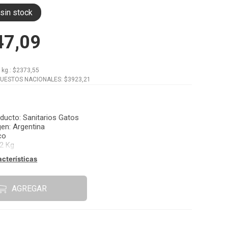
sin stock
47,09
x
kg.
: $
2373,55
PUESTOS NACIONALES: $
3923,21
oducto
:
Sanitarios Gatos
gen
:
Argentina
co
2 Kg
acterísticas
AGREGAR