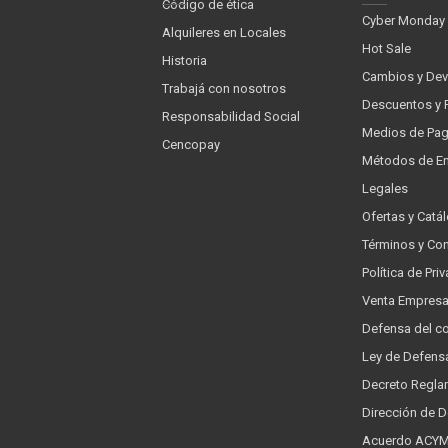
Código de ética
Cyber Monday
Alquileres en Locales
Hot Sale
Historia
Cambios y Dev
Trabajá con nosotros
Descuentos y 
Responsabilidad Social
Medios de Pa
Cencopay
Métodos de En
Legales
Ofertas y Catá
Términos y Co
Política de Pr
Venta Empres
Defensa del c
Ley de Defens
Decreto Regla
Dirección de 
Acuerdo ACYMA