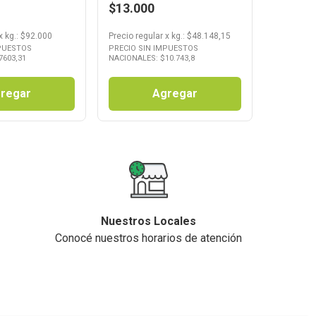
$13.000
x
kg.
: $
92.000
Precio regular
x
kg.
: $
48.148,15
MPUESTOS
PRECIO SIN IMPUESTOS
7603,31
NACIONALES: $
10.743,8
regar
Agregar
Nuestros Locales
Conocé nuestros horarios de atención