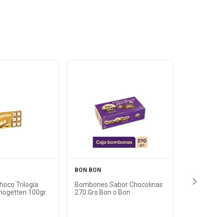
Ver
Ver
oducto
Producto
N
BON BON
oco Trilogía
Bombones Sabor Chocolinas
hogetten 100gr
270 Grs Bon o Bon