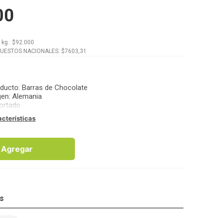
00
x
kg.
: $
92.000
PUESTOS NACIONALES: $
7603,31
oducto
:
Barras de Chocolate
gen
:
Alemania
ortado
acterísticas
Agregar
os