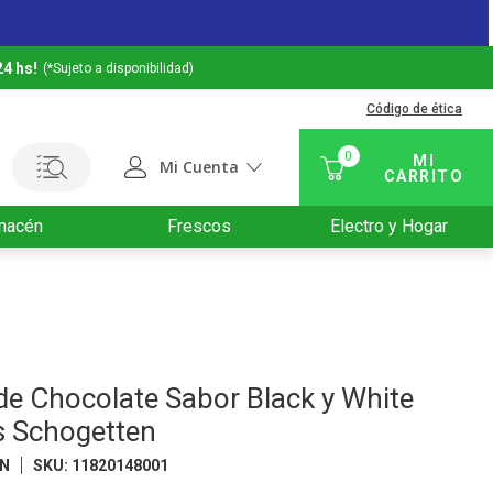
24 hs!
(*Sujeto a disponibilidad)
Código de ética
0
Mi Cuenta
macén
Frescos
Electro y Hogar
de Chocolate Sabor Black y White
s Schogetten
N
SKU
:
11820148001