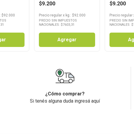
$9.200
$9.200
: $
92.000
Precio regular
x
kg.
: $
92.000
Precio regular
STOS
PRECIO SIN IMPUESTOS
PRECIO SIN I
,31
NACIONALES: $
7603,31
NACIONALES: $
gar
Agregar
Ag
¿Cómo comprar?
Si tenés alguna duda ingresá aquí