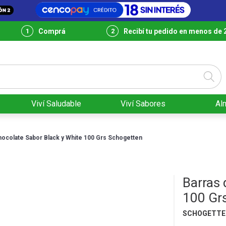
Comprá
Recibí tu pedido en menos de 
Viví Saludable
Viví Sabores
Al
hocolate Sabor Black y White 100 Grs Schogetten
Barras 
100 Gr
SCHOGETTE