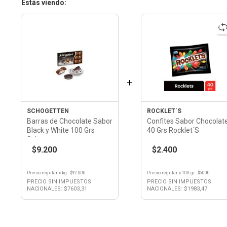
Estás viendo:
+
SCHOGETTEN
ROCKLET´S
Barras de Chocolate Sabor
Confites Sabor Chocolat
Black y White 100 Grs
40 Grs Rocklet´S
Schogetten
$9.200
$2.400
Precio regular
x
kg.
: $
92.000
Precio regular
x
100 gr.
: $
6000
PRECIO SIN IMPUESTOS
PRECIO SIN IMPUESTOS
NACIONALES: $
7603,31
NACIONALES: $
1983,47