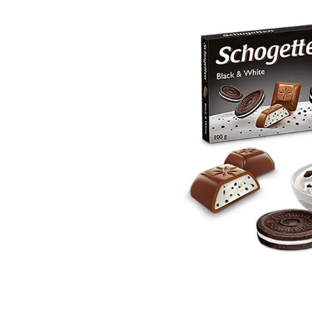
8
.
Fideos
9
.
Juguetes
10
.
Carne