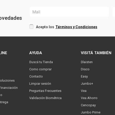
 novedades
Acepto los
Términos y Condiciones
LINE
AYUDA
VISITÁ TAMBIÉN
Buscá tu Tienda
Blaisten
Como comprar
Disco
Contacto
Easy
oluciones
Limpiar sesión
Jumbo+
Financiación
Preguntas Frecuentes
Vea
go
Validación Biométrica
Vea Ahorro
trega
Cencopay
Jumbo Prime