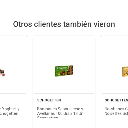
Otros clientes también vieron
Ver
cto
Producto
Pr
SCHOGETTEN
SCHOGETTE
 Yoghurt y
Bombones Sabor Leche y
Bombones Ch
 Schogetten
Avellanas 100 Grs x 18 Un
Noisettes Sc
Schogetten