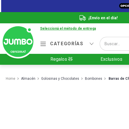
¡Envío en el día!
Seleccioná el método de entrega
Buscar...
CATEGORÍAS
Términos más buscados
Regalos 🧸
Exclusivos
1
.
Vanish
2
.
Cafe
Almacén
Golosinas y Chocolates
Bombones
Barras de C
3
.
Leche
4
.
Valijas
5
.
Cerveza
6
.
Galletitas
7
.
Yerba