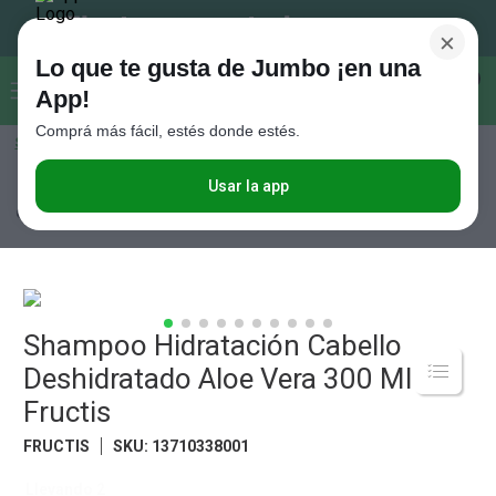
×
Lo que te gusta de Jumbo ¡en una
Buscar...
0
App!
Comprá más fácil, estés donde estés.
Seleccioná el método de entrega
Términos más buscados
1
.
Vanish
Usar la app
Perfumería
Cuidado Capilar
Shampoo
Shampoo Hidratación
Cabello Deshidratado Aloe Vera 300 Ml Fructis
2
.
Cafe
3
.
Leche
4
.
Cerveza
5
.
Shampoo Hidratación Cabello
Galletitas
Deshidratado Aloe Vera 300 Ml
6
.
Yerba
Fructis
7
.
Fideos
FRUCTIS
SKU
:
13710338001
8
.
Juguetes
Llevando 2
9
.
Valijas