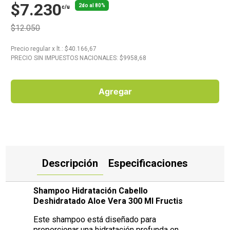
$7.230
2do al 80%
c/u
10
.
Carne
$12.050
Precio regular
x
lt.
: $
40.166,67
PRECIO SIN IMPUESTOS NACIONALES: $
9958,68
Agregar
Descripción
Especificaciones
Shampoo Hidratación Cabello
Deshidratado Aloe Vera 300 Ml Fructis
Este shampoo está diseñado para
proporcionar una hidratación profunda en