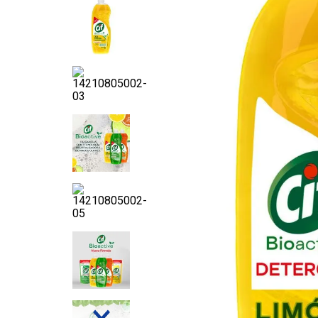
8
.
Fideos
9
.
Juguetes
10
.
Carne