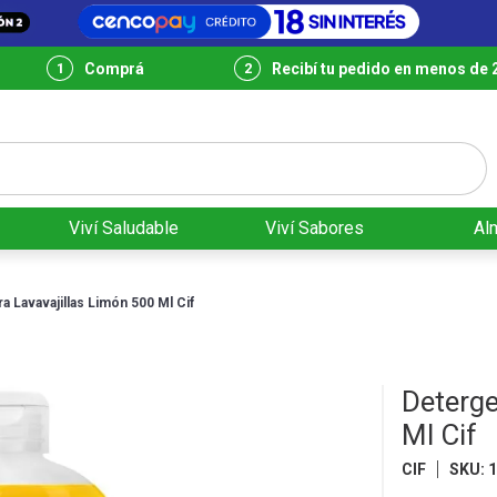
Comprá
Recibí tu pedido en menos de 
Viví Saludable
Viví Sabores
Al
a Lavavajillas Limón 500 Ml Cif
Deterge
Ml Cif
CIF
SKU
: