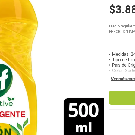
$3.8
Precio regular
PRECIO SIN IM
Medidas
:
24
Tipo de Pr
País de Ori
Color
:
Surt
Ver más car