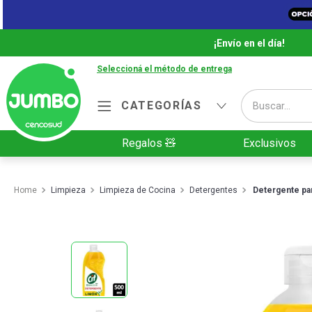
¡Envío en el día!
Seleccioná el método de entrega
Buscar...
CATEGORÍAS
Términos más buscados
Regalos 🧸
Exclusivos
1
.
Vanish
2
.
Cafe
Limpieza
Limpieza de Cocina
Detergentes
Detergente par
3
.
Leche
4
.
Valijas
5
.
Cerveza
6
.
Galletitas
7
.
Yerba