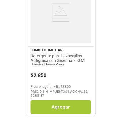
Ver Producto
JUMBO HOME CARE
Detergente para Lavavajillas
Antigrasa con Glicerina 750 Ml
Jumbo Home Care
$2.850
Precio regular
x
lt.
: $
3800
PRECIO SIN IMPUESTOS NACIONALES:
$
2355,37
Agregar