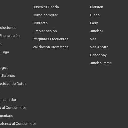
Buscá tu Tienda
Blaisten
Como comprar
Disco
Contacto
Easy
oluciones
Limpiar sesión
Jumbo+
Financiación
Preguntas Frecuentes
Vea
go
Validación Biométrica
Vea Ahorro
trega
Cencopay
Jumbo Prime
logos
ndiciones
ivacidad de Datos
a
onsumidor
a al Consumidor
mentario
Defensa al Consumidor