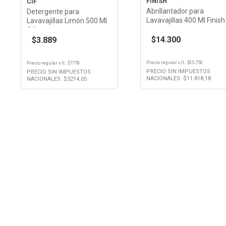
FINISH
CIF
Abrillantador para
Detergente para
Lavavajillas 400 Ml Finish
Lavavajillas Limón 500 Ml
Cif
$14.300
$3.889
Precio regular
x
lt.
: $
35.750
Precio regular
x
lt.
: $
7778
PRECIO SIN IMPUESTOS
PRECIO SIN IMPUESTOS
NACIONALES: $
11.818,18
NACIONALES: $
3214,05