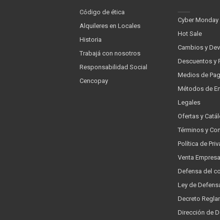
Código de ética
Cyber Monday
Alquileres en Locales
Hot Sale
Historia
Cambios y Dev
Trabajá con nosotros
Descuentos y 
Responsabilidad Social
Medios de Pa
Cencopay
Métodos de En
Legales
Ofertas y Catá
Términos y Co
Política de Pr
Venta Empres
Defensa del c
Ley de Defens
Decreto Regla
Dirección de 