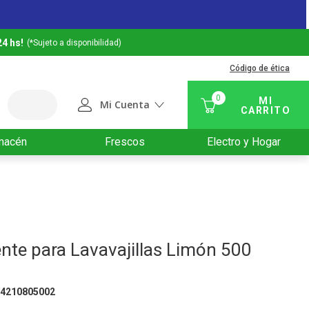
24 hs!
(*Sujeto a disponibilidad)
Código de ética
0
Mi Cuenta
macén
Frescos
Electro y Hogar
nte para Lavavajillas Limón 500
14210805002