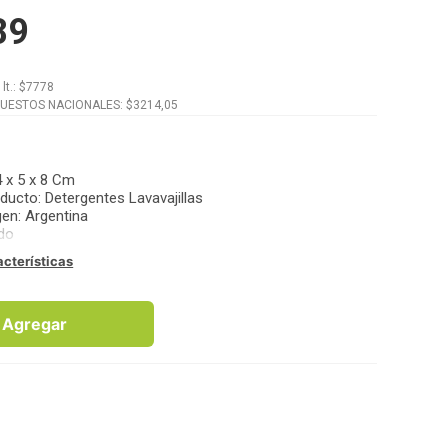
89
x
lt.
: $
7778
PUESTOS NACIONALES: $
3214,05
 x 5 x 8 Cm
oducto
:
Detergentes Lavavajillas
gen
:
Argentina
ido
acterísticas
Agregar