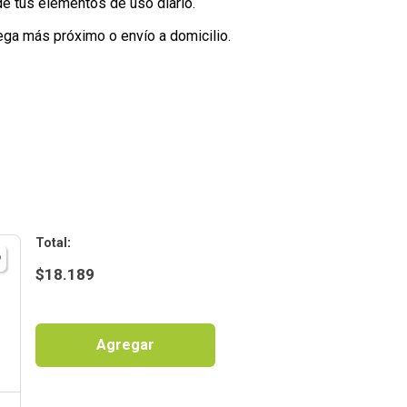
e tus elementos de uso diario.
ega más próximo o envío a domicilio.
:
$
18.189
Agregar