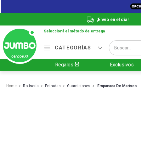
¡Envío en el día!
Seleccioná el método de entrega
Buscar...
CATEGORÍAS
Términos más buscados
Regalos 🧸
Exclusivos
1
.
Vanish
2
.
Cafe
Rotiseria
Entradas
Guarniciones
Empanada De Marisco
3
.
Leche
4
.
Valijas
5
.
Cerveza
6
.
Galletitas
7
.
Yerba