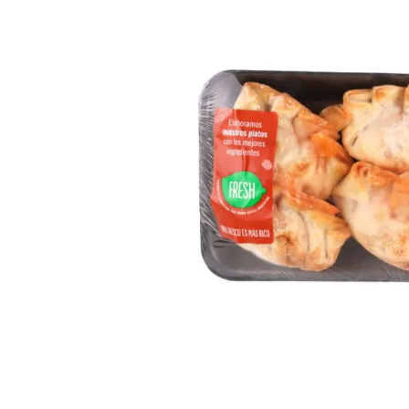
8
.
Fideos
9
.
Juguetes
10
.
Carne