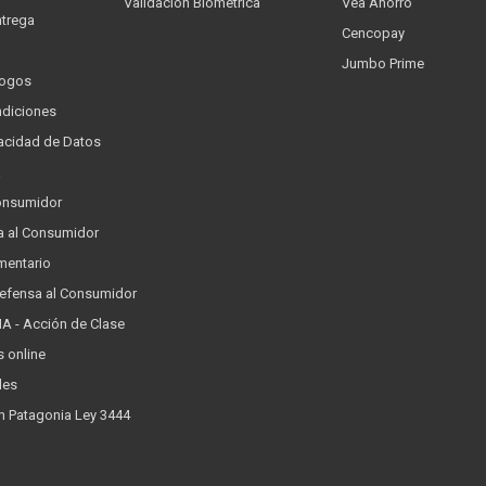
Validación Biométrica
Vea Ahorro
trega
Cencopay
Jumbo Prime
logos
ndiciones
ivacidad de Datos
a
onsumidor
a al Consumidor
mentario
Defensa al Consumidor
 - Acción de Clase
s online
les
n Patagonia Ley 3444