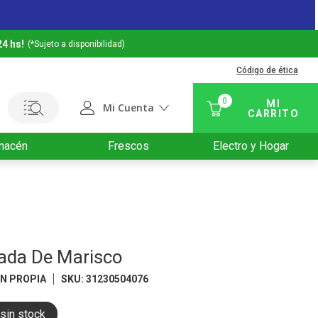
24 hs!
(*Sujeto a disponibilidad)
Código de ética
0
Mi Cuenta
macén
Frescos
Electro y Hogar
da De Marisco
N PROPIA
SKU
:
31230504076
sin stock