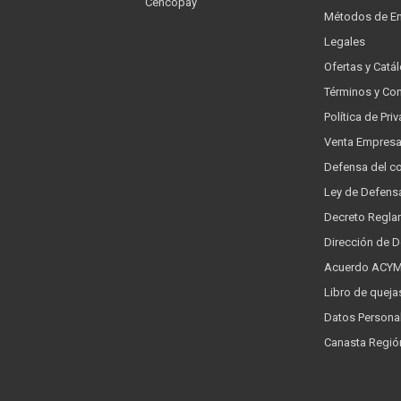
Cencopay
Métodos de En
Legales
Ofertas y Catá
Términos y Co
Política de Pr
Venta Empres
Defensa del c
Ley de Defens
Decreto Regla
Dirección de 
Acuerdo ACYMA
Libro de queja
Datos Persona
Canasta Regió