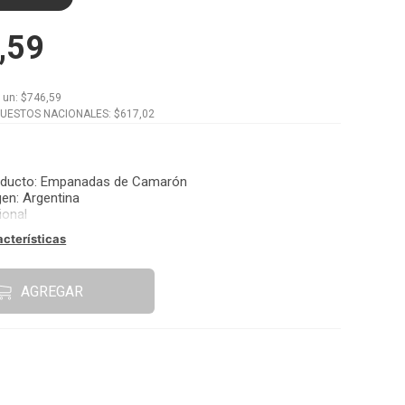
,59
x
un
: $
746,59
PUESTOS NACIONALES: $
617,02
oducto
:
Empanadas de Camarón
gen
:
Argentina
ional
acterísticas
AGREGAR