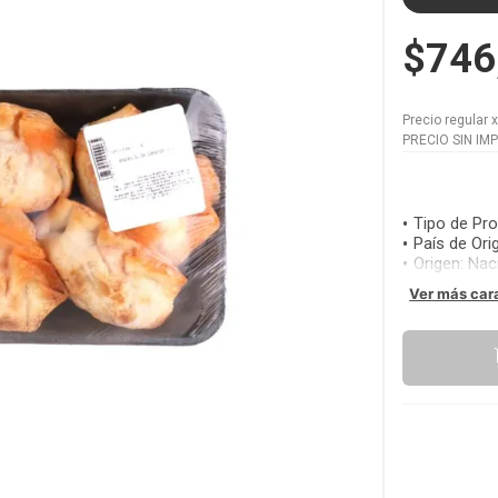
$746
Precio regular
PRECIO SIN IM
Tipo de Pr
País de Ori
Origen
:
Nac
Ver más car