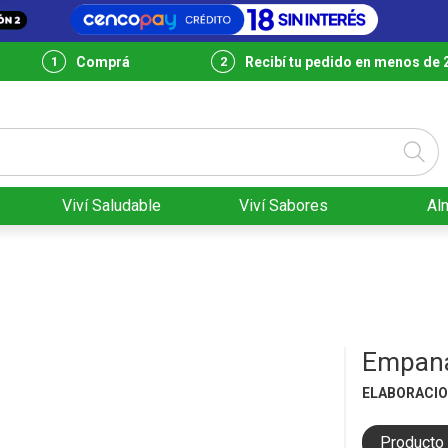
Comprá
Recibí tu pedido en menos de 
Viví Saludable
Viví Sabores
Al
Empana
ELABORACIO
Producto 