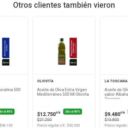
Otros clientes también vieron
Ver
cto
Producto
Pr
OLIOVITA
LA TOSCANA
Coratina 500
Aceite de Oliva Extra Virgen
Aceite de Oli
Mediterráneo 500 Ml Oliovita
sabor Albaha
Toscana
Llevando 2
Llevando 2
do al 80%
2do al 80%
c/u
c/u
$12.750
$9.480
$21.250
$15.800
 $
46.100
Precio regular
x
lt.
: $
42.500
Precio regular