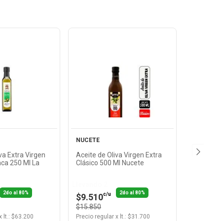
Ver
Ver
oducto
Producto
NUCETE
va Extra Virgen
Aceite de Oliva Virgen Extra
ca 250 Ml La
Clásico 500 Ml Nucete
Llevando 2
2do al 80%
2do al 80%
c/u
$9.510
$15.850
x
lt.
: $
63.200
Precio regular
x
lt.
: $
31.700