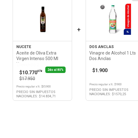
+
NUCETE
DOS ANCLAS
Aceite de Oliva Extra
Vinagre de Alcohol 1 Lts
Virgen Intenso 500 Ml
Dos Anclas
Nucete
Llevando 2
$1.900
2do al 80%
c/u
$10.770
$17.950
Precio regular
x
lt.
: $
1900
Precio regular
x
lt.
: $
35.900
PRECIO SIN IMPUESTOS
PRECIO SIN IMPUESTOS
NACIONALES: $
1570,25
NACIONALES: $
14.834,71