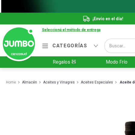
¡Envío en el día!
Seleccioná el método de entrega
Buscar...
CATEGORÍAS
Términos más buscados
Regalos 🧸
Modo Frío
1
.
Vanish
2
.
Cafe
Almacén
Aceites y Vinagres
Aceites Especiales
Aceite d
3
.
Leche
4
.
Cerveza
5
.
Galletitas
6
.
Yerba
7
.
Fideos