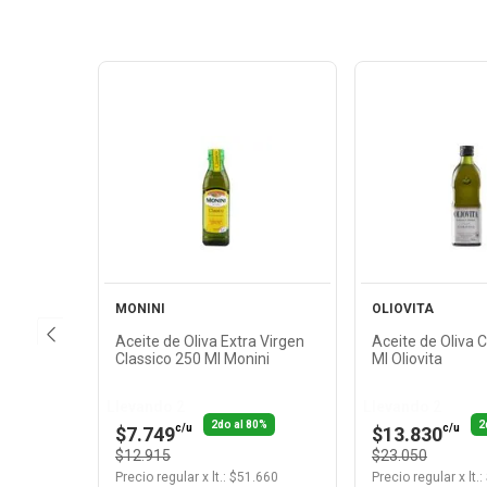
Ver
Ver
Producto
Produ
MONINI
OLIOVITA
Aceite de Oliva Extra Virgen
Aceite de Oliva 
Classico 250 Ml Monini
Ml Oliovita
Llevando 2
Llevando 2
2do al 80%
2
c/u
c/u
$7.749
$13.830
$12.915
$23.050
Precio regular
x
lt.
: $
51.660
Precio regular
x
lt.
: