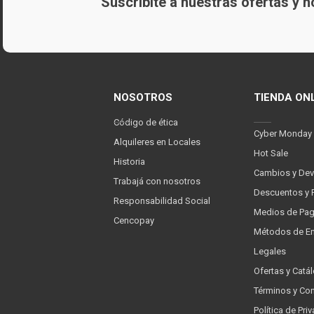
Suscribite a nuestras ofertas y
NOSOTROS
TIENDA ON
Código de ética
Cyber Monday
Alquileres en Locales
Hot Sale
Historia
Cambios y Dev
Trabajá con nosotros
Descuentos y 
Responsabilidad Social
Medios de Pa
Cencopay
Métodos de En
Legales
Ofertas y Catá
Términos y Co
Política de Pr