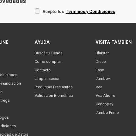
 novedades
Acepto los
Términos y Condiciones
LINE
AYUDA
VISITÁ TAMBIÉN
Buscá tu Tienda
Blaisten
Como comprar
Disco
Contacto
Easy
oluciones
Limpiar sesión
Jumbo+
Financiación
Preguntas Frecuentes
Vea
go
Validación Biométrica
Vea Ahorro
trega
Cencopay
Jumbo Prime
logos
ndiciones
ivacidad de Datos