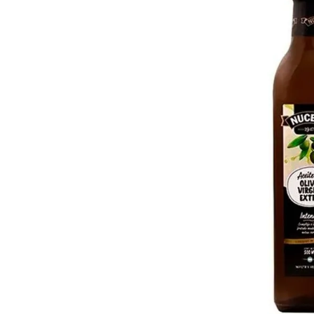
8
.
Juguetes
9
.
Valijas
10
.
Carne