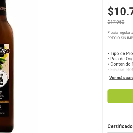
Llevando 2
$10.
$17.950
Precio regular
PRECIO SIN IM
Tipo de Pr
País de Ori
Contenido 
Envase
:
Bot
Ver más car
Certificad