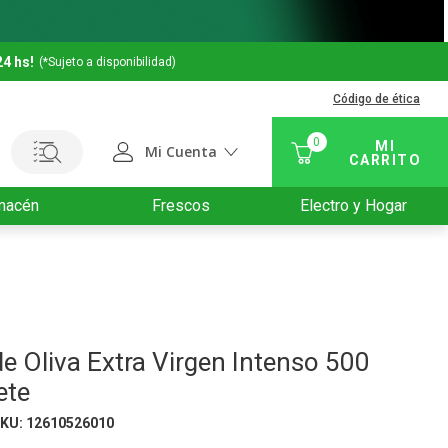
24 hs!
(*Sujeto a disponibilidad)
Código de ética
0
Mi Cuenta
macén
Frescos
Electro y Hogar
de Oliva Extra Virgen Intenso 500
ete
SKU
:
12610526010