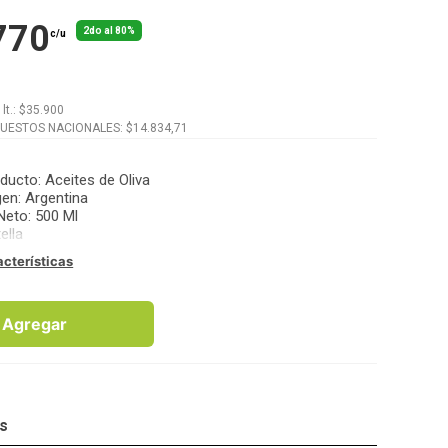
770
2do al 80%
c/u
x
lt.
: $
35.900
PUESTOS NACIONALES: $
14.834,71
oducto
:
Aceites de Oliva
gen
:
Argentina
Neto
:
500 Ml
ella
acterísticas
Agregar
os