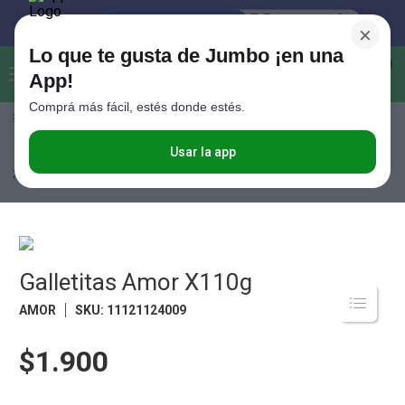
×
Lo que te gusta de Jumbo ¡en una
Buscar...
0
App!
Comprá más fácil, estés donde estés.
Seleccioná el método de entrega
Términos más buscados
1
.
Vanish
Usar la app
Almacén
Desayuno y Merienda
Galletitas Dulces
Galletitas Amor
X110g
2
.
Cafe
3
.
Leche
4
.
Valijas
5
.
Galletitas Amor X110g
Cerveza
6
.
Galletitas
AMOR
SKU
:
11121124009
7
.
Yerba
$1.900
8
.
Fideos
9
.
Juguetes