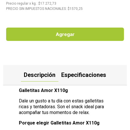
Precio regular
x
kg.
: $
17.272,73
PRECIO SIN IMPUESTOS NACIONALES: $
1570,25
10
.
Carne
Agregar
Descripción
Especificaciones
Galletitas Amor X110g
Dale un gusto a tu día con estas galletitas
ricas y tentadoras. Son el snack ideal para
acompañar tus momentos de relax.
Porque elegir Galletitas Amor X110g