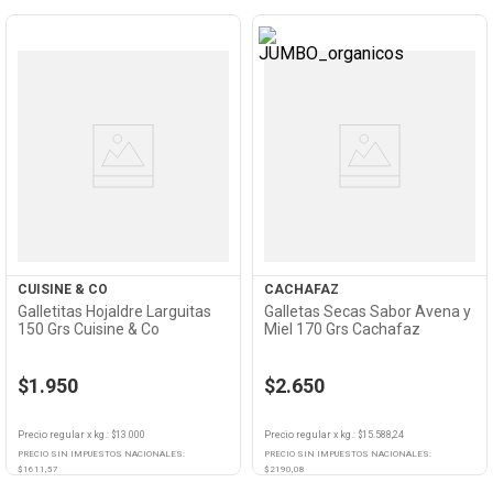
Ver
Ver
Producto
Producto
CUISINE & CO
CACHAFAZ
Galletitas Hojaldre Larguitas
Galletas Secas Sabor Avena y
150 Grs Cuisine & Co
Miel 170 Grs Cachafaz
$1.950
$2.650
Precio regular
x
kg.
: $
13.000
Precio regular
x
kg.
: $
15.588,24
PRECIO SIN IMPUESTOS NACIONALES:
PRECIO SIN IMPUESTOS NACIONALES:
$
1611,57
$
2190,08