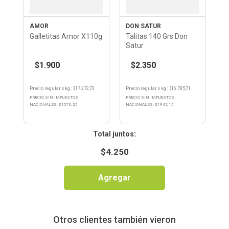
AMOR
DON SATUR
Galletitas Amor X110g
Talitas 140 Grs Don
Satur
$1.900
$2.350
Precio regular
x
kg.
: $
17.272,73
Precio regular
x
kg.
: $
16.785,71
PRECIO SIN IMPUESTOS
PRECIO SIN IMPUESTOS
NACIONALES: $
1570,25
NACIONALES: $
1942,15
:
$
4.250
Agregar
Otros clientes también vieron