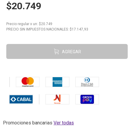
$20.749
10
.
Carne
Precio regular
x
un
: $
20.749
PRECIO SIN IMPUESTOS NACIONALES: $
17.147,93
AGREGAR
Promociones bancarias
Ver todas