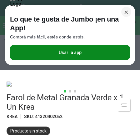
×
Lo que te gusta de Jumbo ¡en una
Buscar...
0
App!
Comprá más fácil, estés donde estés.
Seleccioná el método de entrega
Términos más buscados
1
.
Vanish
Usar la app
Hogar y textil
Decoración
Aromatizadores, Velas y Accesorios
Farol de Metal Granada Verde x 1 Un Krea
2
.
Cafe
3
.
Leche
4
.
Valijas
5
.
Farol de Metal Granada Verde x 1
Cerveza
Un Krea
6
.
Galletitas
KREA
SKU
:
41320402052
7
.
Yerba
8
.
Fideos
Producto sin stock
9
.
Juguetes