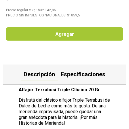
10
.
Carne
Precio regular
x
kg.
: $
32.142,86
PRECIO SIN IMPUESTOS NACIONALES: $
1859,5
Agregar
Descripción
Especificaciones
Alfajor Terrabusi Triple Clásico 70 Gr
Disfrutá del clásico alfajor Triple Terrabusi de
Dulce de Leche como más te gusta. De una
merienda improvisada, puede quedar una
gran anécdota para la historia. ¡Por más
Historias de Merienda!