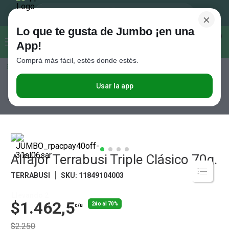
×
Lo que te gusta de Jumbo ¡en una
Buscar...
0
App!
Comprá más fácil, estés donde estés.
Seleccioná el método de entrega
Términos más buscados
1
.
Vanish
Usar la app
Almacén
Golosinas y Chocolates
Alfajores
Alfajor Terrabusi Triple
Clásico 70g.
2
.
Cafe
3
.
Leche
4
.
Valijas
5
.
Alfajor Terrabusi Triple Clásico 70g.
Cerveza
6
.
Galletitas
TERRABUSI
SKU
:
11849104003
7
.
Yerba
Llevando 2
$1.462,5
2do al 70%
c/u
8
.
Fideos
$2.250
9
.
Juguetes