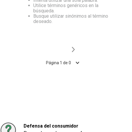
Intenta utilizar una sola palabra.
Utilice términos genéricos en la
10
.
Carne
búsqueda.
Busque utilizar sinónimos al término
deseado.
Página
1
de
0
Defensa del consumidor