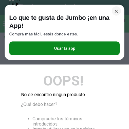
×
Lo que te gusta de Jumbo ¡en una
Buscar...
0
App!
Comprá más fácil, estés donde estés.
Seleccioná el método de entrega
Términos más buscados
1
.
Vanish
Usar la app
RELEVANCIA
2
.
Cafe
3
.
Leche
OOPS!
4
.
Cerveza
5
.
Galletitas
No se encontró ningún producto
6
.
Yerba
¿Qué debo hacer?
7
.
Fideos
8
.
Juguetes
Compruebe los términos
introducidos.
9
.
Valijas