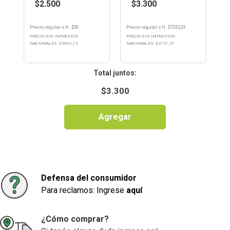
$2.500
$3.300
Precio regular
x
lt.
: $
50
Precio regular
x
lt.
: $
7333,33
PRECIO SIN IMPUESTOS
PRECIO SIN IMPUESTOS
NACIONALES: $
2066,12
NACIONALES: $
2727,27
:
$
3.300
Agregar
Defensa del consumidor
Para reclamos: Ingrese
aquí
¿Cómo comprar?