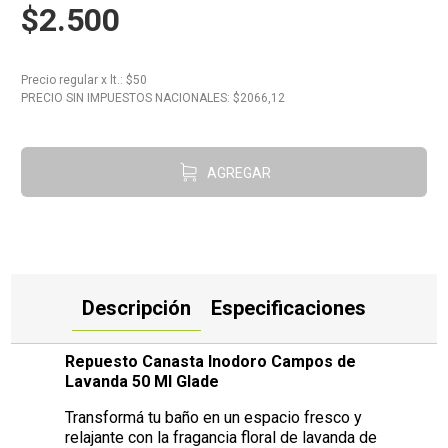
$2.500
10
.
Aceite
Precio regular
x
lt.
: $
50
PRECIO SIN IMPUESTOS NACIONALES: $
2066,12
AGREGAR
Descripción
Especificaciones
Repuesto Canasta Inodoro Campos de
Lavanda 50 Ml Glade
Transformá tu baño en un espacio fresco y
relajante con la fragancia floral de lavanda de