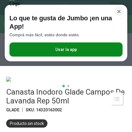
×
Lo que te gusta de Jumbo ¡en una
Buscar...
0
App!
Comprá más fácil, estés donde estés.
Seleccioná el método de entrega
Términos más buscados
1
.
Vanish
Usar la app
Limpieza
Limpieza de Baño
Pastillas y Bloques
Canasta Inodoro
Glade Campos De Lavanda Rep 50ml
2
.
Cafe
3
.
Leche
4
.
Galletitas
5
.
Canasta Inodoro Glade Campos De
Cerveza
Lavanda Rep 50ml
6
.
Juguetes
GLADE
SKU
:
14320163002
7
.
Yerba
8
.
Fideos
Producto sin stock
9
.
Carne