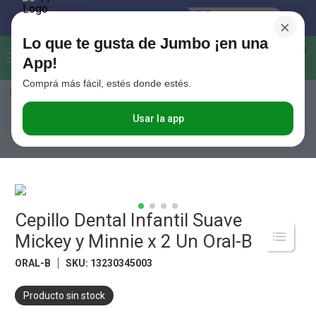
×
Lo que te gusta de Jumbo ¡en una
Buscar...
0
App!
Comprá más fácil, estés donde estés.
Seleccioná el método de entrega
Términos más buscados
1
.
Vanish
Usar la app
Perfumería
Cuidado Oral
Cepillos Dentales
Cepillo Dental Infantil
Suave Mickey y Minnie x 2 Un Oral-B
2
.
Cafe
3
.
Leche
4
.
Cerveza
5
.
Cepillo Dental Infantil Suave
Galletitas
Mickey y Minnie x 2 Un Oral-B
6
.
Yerba
ORAL-B
SKU
:
13230345003
7
.
Fideos
8
.
Juguetes
Producto sin stock
9
.
Valijas