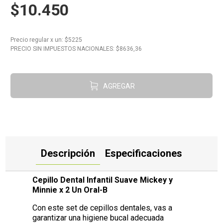
$10.450
10
.
Carne
Precio regular
x
un
: $
5225
PRECIO SIN IMPUESTOS NACIONALES: $
8636,36
AGREGAR
Descripción
Especificaciones
Cepillo Dental Infantil Suave Mickey y
Minnie x 2 Un Oral-B
Con este set de cepillos dentales, vas a
garantizar una higiene bucal adecuada