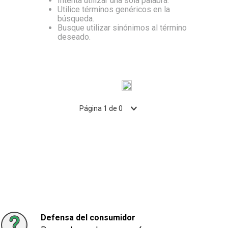
Intenta utilizar una sola palabra.
Utilice términos genéricos en la
10
.
Aceite
búsqueda.
Busque utilizar sinónimos al término
deseado.
Página
1
de
0
Defensa del consumidor