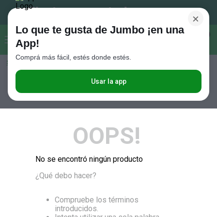
×
Lo que te gusta de Jumbo ¡en una
Buscar...
0
App!
Comprá más fácil, estés donde estés.
Seleccioná el método de entrega
Términos más buscados
1
.
Vanish
Usar la app
RELEVANCIA
2
.
Cafe
3
.
Leche
OOPS!
4
.
Cerveza
5
.
Galletitas
No se encontró ningún producto
6
.
Juguetes
¿Qué debo hacer?
7
.
Yerba
8
.
Fideos
Compruebe los términos
introducidos.
9
.
Carne