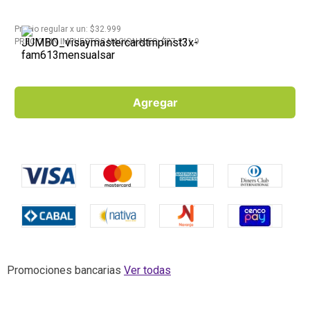
10
.
Carne
Precio regular
x
un
: $
32.999
PRECIO SIN IMPUESTOS NACIONALES: $
27.271,9
Agregar
Promociones bancarias
Ver todas