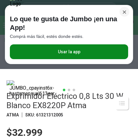
×
Lo que te gusta de Jumbo ¡en una
Buscar...
0
App!
Comprá más fácil, estés donde estés.
Seleccioná el método de entrega
Términos más buscados
1
.
Vanish
Usar la app
Electro
Pequeños Electros
Pequeños Electros de Cocina
Exprimidor Eléctrico 0,8 Lts 30 W Blanco EX8220P Atma
2
.
Cafe
3
.
Leche
4
.
Cerveza
5
.
Exprimidor Eléctrico 0,8 Lts 30 W
Galletitas
Blanco EX8220P Atma
6
.
Yerba
ATMA
SKU
:
61321312005
7
.
Fideos
8
.
Juguetes
$32.999
9
.
Valijas