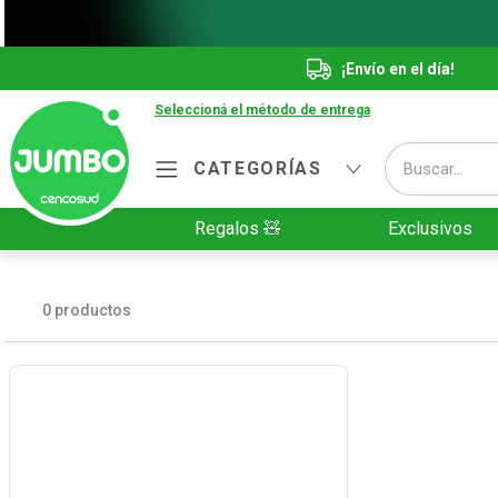
¡Envío en el día!
Seleccioná el método de entrega
Buscar...
CATEGORÍAS
Términos más buscados
Regalos 🧸
Exclusivos
1
.
Vanish
2
.
Cafe
0
productos
3
.
Leche
4
.
Valijas
5
.
Cerveza
6
.
Galletitas
7
.
Yerba