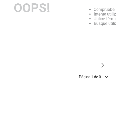
OOPS!
Compruebe l
Intenta utili
Utilice térm
Busque util
Página
1
de
0