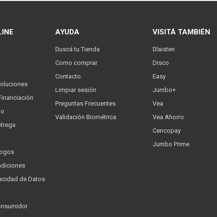
LINE
AYUDA
VISITÁ TAMBIÉN
Buscá tu Tienda
Blaisten
Como comprar
Disco
Contacto
Easy
oluciones
Limpiar sesión
Jumbo+
Financiación
Preguntas Frecuentes
Vea
go
Validación Biométrica
Vea Ahorro
trega
Cencopay
Jumbo Prime
logos
ndiciones
ivacidad de Datos
a
onsumidor