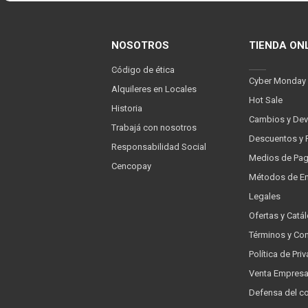
NOSOTROS
TIENDA ON
Código de ética
Cyber Monday
Alquileres en Locales
Hot Sale
Historia
Cambios y Dev
Trabajá con nosotros
Descuentos y 
Responsabilidad Social
Medios de Pa
Cencopay
Métodos de En
Legales
Ofertas y Catá
Términos y Co
Política de Pr
Venta Empres
Defensa del c