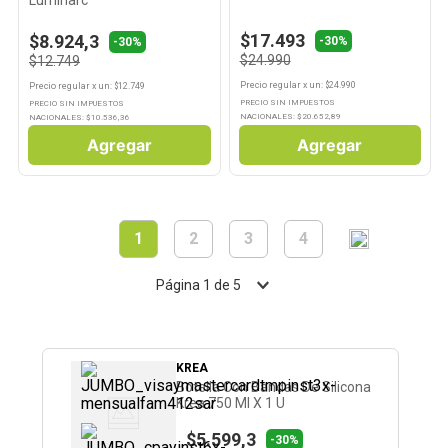
$17.493
$8.924,3
-30%
-30%
$24.990
$12.749
Precio regular
x
un
: $
24.990
Precio regular
x
un
: $
12.749
PRECIO SIN IMPUESTOS
PRECIO SIN IMPUESTOS
NACIONALES: $
20.652,89
NACIONALES: $
10.536,36
Agregar
Agregar
1
2
3
4
Página
1
de
5
KREA
Botella Con Bandas De Silicona
Krea 750 Ml X 1 U
$5.599,3
-30%