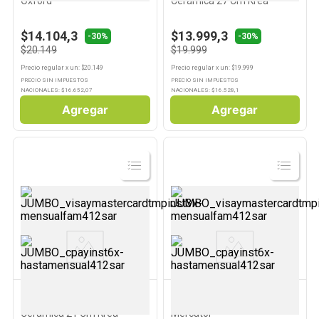
Oxford
Cerámica 27 Cm Krea
$14.104,3
$13.999,3
-30%
-30%
$20.149
$19.999
Precio regular
x
un
: $
20.149
Precio regular
x
un
: $
19.999
PRECIO SIN IMPUESTOS
PRECIO SIN IMPUESTOS
NACIONALES: $
16.652,07
NACIONALES: $
16.528,1
Agregar
Agregar
Ver
Ver
Producto
Producto
KREA
OXFORD
Plato Hondo Blanco
Plato Playo Matcha 26 Cm
Cerámica 21 Cm Krea
Mercator