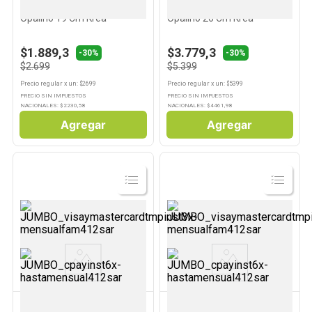
Plato Postre Blanco Vidrio
Plato Playo Blanco Vidrio
Opalino 19 Cm Krea
Opalino 26 Cm Krea
$1.889,3
$3.779,3
-30%
-30%
$2.699
$5.399
Precio regular
x
un
: $
2699
Precio regular
x
un
: $
5399
PRECIO SIN IMPUESTOS
PRECIO SIN IMPUESTOS
NACIONALES: $
2230,58
NACIONALES: $
4461,98
Agregar
Agregar
Ver
Ver
Producto
Producto
KREA
KREA