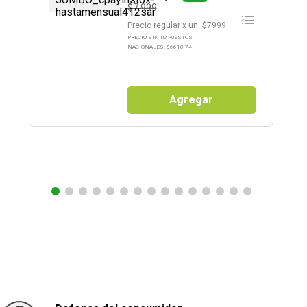
$7.999
Precio regular
x
un
: $
7999
PRECIO SIN IMPUESTOS
NACIONALES: $
6610,74
Agregar