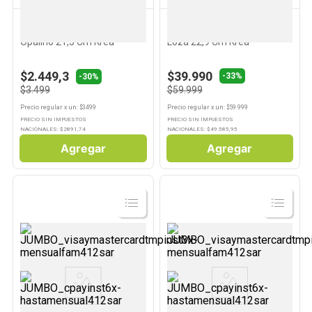
KREA
KREA
10
.
Pollo
Plato Hondo Blanco Vidrio
Vajilla Juego 16 Un Blanco
Opalino 21,5 Cm Krea
Loza 22,9 Cm Krea
$2.449,3
$39.990
-
33%
-30%
$3.499
$59.999
Precio regular
x
un
: $
3499
Precio regular
x
un
: $
59.999
PRECIO SIN IMPUESTOS
PRECIO SIN IMPUESTOS
NACIONALES: $
2891,74
NACIONALES: $
49.585,95
Agregar
Agregar
Ver
Ver
Producto
Producto