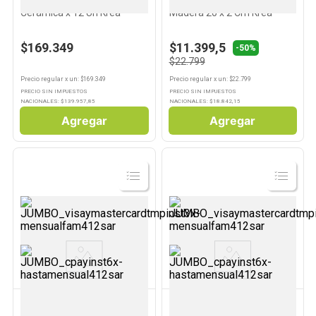
Set de Vajilla Emboss Gris
Plato Redondo Marrón
Cerámica x 12 Un Krea
Madera 20 x 2 Cm Krea
$169.349
$11.399,5
-50%
$22.799
Precio regular
x
un
: $
169.349
Precio regular
x
un
: $
22.799
PRECIO SIN IMPUESTOS
PRECIO SIN IMPUESTOS
NACIONALES: $
139.957,85
NACIONALES: $
18.842,15
Agregar
Agregar
Ver
Ver
Producto
Producto
KREA
SIN MARCA
Plato Sopa Gris Cerámica
Plato Playo Rinella Grey 27