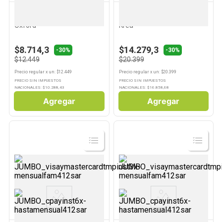
OXFORD
KREA
Plato Playo Verde 26 Cm
Plato Hondo Beige Cerámica
Oxford
Krea
$8.714,3
$14.279,3
-30%
-30%
$12.449
$20.399
Precio regular
x
un
: $
12.449
Precio regular
x
un
: $
20.399
PRECIO SIN IMPUESTOS
PRECIO SIN IMPUESTOS
NACIONALES: $
10.288,43
NACIONALES: $
16.858,68
Agregar
Agregar
Ver
Ver
Producto
Producto