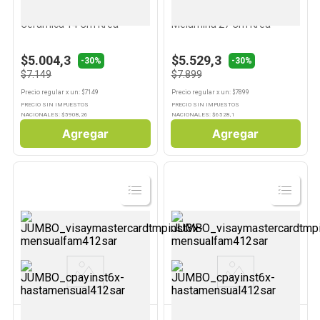
Plato De Postre Gris
Plato Fondo Mandala Azul
Cerámica 14 Cm Krea
Melamina 27 Cm Krea
$5.004,3
$5.529,3
-30%
-30%
$7.149
$7.899
Precio regular
x
un
: $
7149
Precio regular
x
un
: $
7899
PRECIO SIN IMPUESTOS
PRECIO SIN IMPUESTOS
NACIONALES: $
5908,26
NACIONALES: $
6528,1
Agregar
Agregar
Ver
Ver
Producto
Producto
KREA
KREA