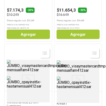
$7.174,3
$11.654,3
-30%
-30%
$10.249
$16.649
Precio regular
x
un
: $
10.249
Precio regular
x
un
: $
16.649
PRECIO SIN IMPUESTOS
PRECIO SIN IMPUESTOS
NACIONALES: $
8470,25
NACIONALES: $
13.759,5
Agregar
Agregar
Ver
Ver
Producto
Producto
LUMINARC
KREA
Plato Playo Blanco
Set Taza C/plato Perlas Té
Vitrocerámica 25 Cm
Kreax1
Luminarc