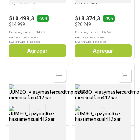
21,9 Cm Krea
Cm Mishka
$10.499,3
$18.374,3
-30%
-30%
$14.999
$26.249
Precio regular
x
un
: $
14.999
Precio regular
x
un
: $
26.249
PRECIO SIN IMPUESTOS
PRECIO SIN IMPUESTOS
NACIONALES: $
12.395,87
NACIONALES: $
21.693,39
Agregar
Agregar
Ver
Ver
Producto
Producto
OXFORD
KREA
Plato Playo Surtido 27,5 Cm
Plato de fondo Beige