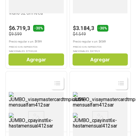
KREA
KREA
Plato Postre Transparente
Plato De Torta 20 Cm Vidrio
Vidrio 32 Cm Krea
$6.719,3
$3.184,3
-30%
-30%
$9.599
$4.549
Precio regular
x
un
: $
9599
Precio regular
x
un
: $
4549
PRECIO SIN IMPUESTOS
PRECIO SIN IMPUESTOS
NACIONALES: $
7933,06
NACIONALES: $
3759,5
Agregar
Agregar
Ver
Ver
Producto
Producto
KREA
KREA