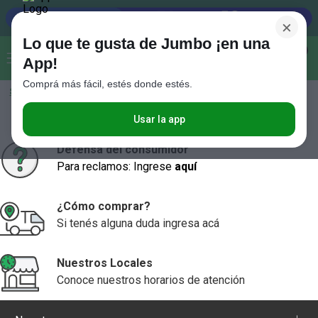
×
Lo que te gusta de Jumbo ¡en una
Buscar...
0
App!
Comprá más fácil, estés donde estés.
Seleccioná el método de entrega
Términos más buscados
1
.
Vanish
Usar la app
2
.
Cafe
Defensa del consumidor
Para reclamos: Ingrese
aquí
3
.
Leche
4
.
Cerveza
¿Cómo comprar?
5
.
Galletitas
Si tenés alguna duda ingresa acá
6
.
Juguetes
Nuestros Locales
7
.
Yerba
Conoce nuestros horarios de atención
8
.
Fideos
9
.
Carne