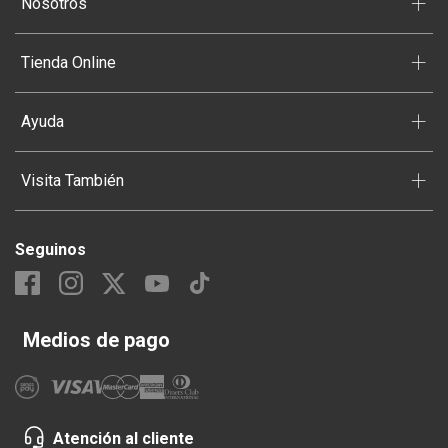
+
Nosotros
10
.
Aceite
+
Tienda Online
+
Ayuda
+
Visita También
Seguinos
Medios de pago
Atención al cliente