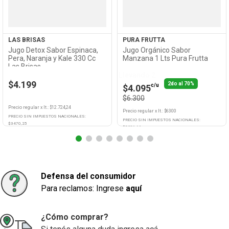
LAS BRISAS
PURA FRUTTA
Jugo Detox Sabor Espinaca,
Jugo Orgánico Sabor
Pera, Naranja y Kale 330 Cc
Manzana 1 Lts Pura Frutta
Las Brisas
Llevando 2
$4.199
2do al 70%
c/u
$4.095
$6.300
Precio regular
x
lt.
: $
12.724,24
Precio regular
x
lt.
: $
6300
PRECIO SIN IMPUESTOS NACIONALES:
PRECIO SIN IMPUESTOS NACIONALES:
$
3470,25
$
5206,61
Agregar
Agregar
Defensa del consumidor
Para reclamos: Ingrese
aquí
¿Cómo comprar?