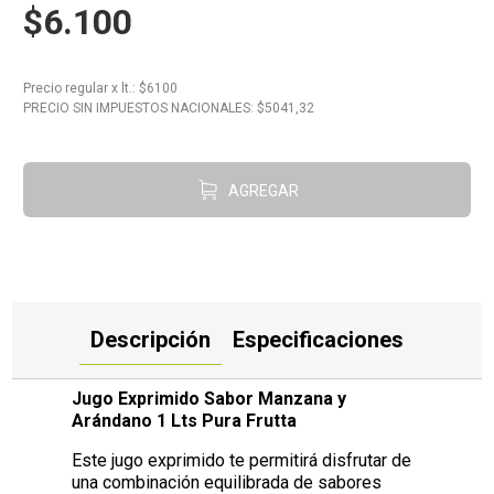
$6.100
10
.
Aceite
Precio regular
x
lt.
: $
6100
PRECIO SIN IMPUESTOS NACIONALES: $
5041,32
AGREGAR
Descripción
Especificaciones
Jugo Exprimido Sabor Manzana y
Arándano 1 Lts Pura Frutta
Este jugo exprimido te permitirá disfrutar de
una combinación equilibrada de sabores