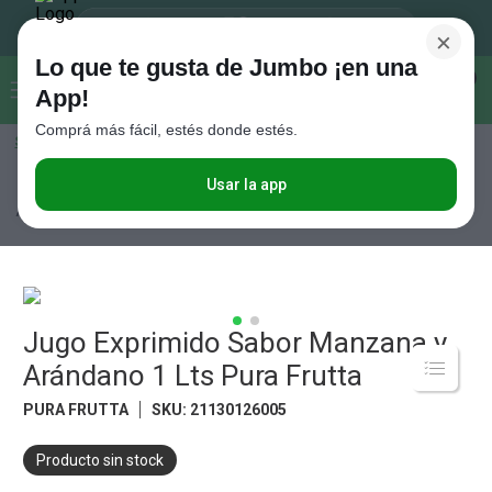
×
Lo que te gusta de Jumbo ¡en una
Buscar...
0
App!
Comprá más fácil, estés donde estés.
Seleccioná el método de entrega
Términos más buscados
1
.
Vanish
Usar la app
Bebidas
Jugos
Frescos
Jugo Exprimido Sabor Manzana y
Arándano 1 Lts Pura Frutta
2
.
Cafe
3
.
Leche
4
.
Cerveza
5
.
Jugo Exprimido Sabor Manzana y
Galletitas
Arándano 1 Lts Pura Frutta
6
.
Juguetes
PURA FRUTTA
SKU
:
21130126005
7
.
Yerba
8
.
Fideos
Producto sin stock
9
.
Carne