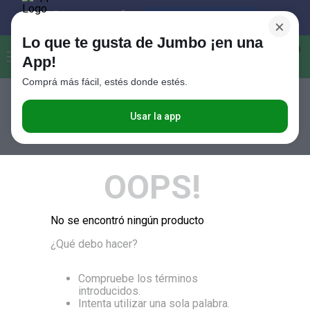
×
Lo que te gusta de Jumbo ¡en una
Buscar...
0
App!
Comprá más fácil, estés donde estés.
Términos más buscados
1
.
Vanish
RELEVANCIA
Usar la app
2
.
Cafe
3
.
Leche
OOPS!
4
.
Valijas
5
.
Cerveza
No se encontró ningún producto
6
.
Galletitas
¿Qué debo hacer?
7
.
Yerba
Compruebe los términos
8
.
Fideos
introducidos.
Intenta utilizar una sola palabra.
9
.
Juguetes