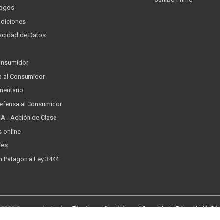
logos
ndiciones
ivacidad de Datos
a
onsumidor
a al Consumidor
mentario
Defensa al Consumidor
 - Acción de Clase
s online
les
n Patagonia Ley 3444
© 2020 Cencosud - Jumbo
Términos y Condiciones |
Seguridad y Privacidad |
Códi