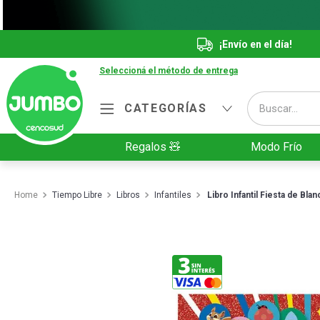
¡Envío en el día!
Seleccioná el método de entrega
Buscar...
CATEGORÍAS
Términos más buscados
Regalos 🧸
Modo Frío
1
.
Vanish
2
.
Cafe
Tiempo Libre
Libros
Infantiles
Libro Infantil Fiesta de Bl
3
.
Leche
4
.
Galletitas
5
.
Cerveza
6
.
Juguetes
7
.
Yerba