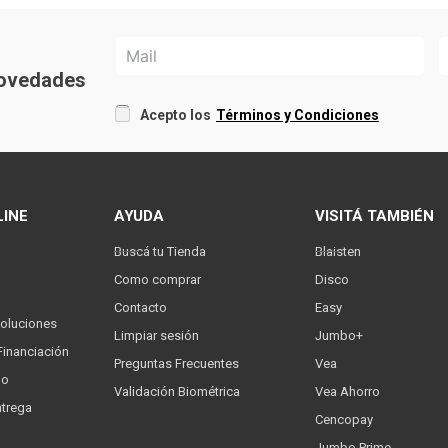
 novedades
Acepto los
Términos y Condiciones
LINE
AYUDA
VISITÁ TAMBIÉN
Buscá tu Tienda
Blaisten
Como comprar
Disco
Contacto
Easy
oluciones
Limpiar sesión
Jumbo+
Financiación
Preguntas Frecuentes
Vea
go
Validación Biométrica
Vea Ahorro
trega
Cencopay
Jumbo Prime