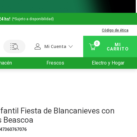
24 hs!
(*Sujeto a disponibilidad)
Código de ética
0
Mi Cuenta
macén
Frescos
Electro y Hogar
nfantil Fiesta de Blancanieves con
s Beascoa
47360767076