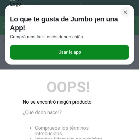
×
Lo que te gusta de Jumbo ¡en una
Buscar...
0
App!
Comprá más fácil, estés donde estés.
Seleccioná el método de entrega
Términos más buscados
1
.
Vanish
Usar la app
RELEVANCIA
2
.
Cafe
3
.
Leche
OOPS!
4
.
Cerveza
5
.
Galletitas
No se encontró ningún producto
6
.
Yerba
¿Qué debo hacer?
7
.
Fideos
8
.
Juguetes
Compruebe los términos
introducidos.
9
.
Valijas