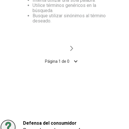
Intenta utilizar una sola palabra.
Utilice términos genéricos en la
10
.
Carne
búsqueda.
Busque utilizar sinónimos al término
deseado.
Página
1
de
0
Defensa del consumidor