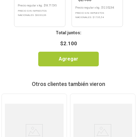
Precio regular
x
kg.
: $
18.717,95
Precio regular
x
kg.
: $
12.352,94
PRECIO SIN IMPUESTOS
PRECIO SIN IMPUESTOS
NACIONALES: $
6033,06
NACIONALES: $
1735,54
:
$
2.100
Agregar
Otros clientes también vieron
Ver
Ver
Producto
Producto