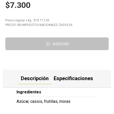
$7.300
10
.
Carne
Precio regular
x
kg.
: $
18.717,95
PRECIO SIN IMPUESTOS NACIONALES: $
6033,06
AGREGAR
Descripción
Especificaciones
Ingredientes
Azúcar, cassis, frutillas, moras