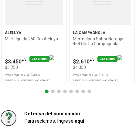
ALELUYA
LA CAMPAGNOLA
Miel Líquida 250 Grs Aleluya
Mermelada Sabor Naranja
454 Grs La Campagnola
Llevando 2
Llevando 2
2do al 80%
2do al 80%
c/u
c/u
$3.450
$2.610
$5.750
$4.350
Precio regular
x
kg.
: $
23.000
Precio regular
x
kg.
: $
9581,5
PRECIO SIN IMPUESTOS NACIONALES:
PRECIO SIN IMPUESTOS NACIONALES:
$
4752,07
$
3595,04
Agregar
Agregar
Defensa del consumidor
Para reclamos: Ingrese
aquí