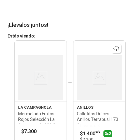
¡Llevalos juntos!
Estás viendo:
+
LA CAMPAGNOLA
ANILLOS
Mermelada Frutos
Galletitas Dulces
Rojos Selección La
Anillos Terrabusi 170
Campagnola 390 Gr
Gr
Llevando 3
$7.300
c/u
$1.400
3x2
$2.100