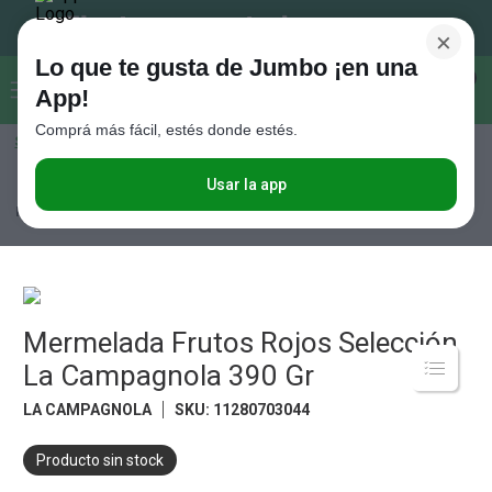
×
Lo que te gusta de Jumbo ¡en una
Buscar...
0
App!
Comprá más fácil, estés donde estés.
Seleccioná el método de entrega
Términos más buscados
1
.
Vanish
Usar la app
Almacén
Desayuno y Merienda
Mermeladas y Jaleas
Mermelada
Frutos Rojos Selección La Campagnola 390 Gr
2
.
Cafe
3
.
Leche
4
.
Cerveza
5
.
Mermelada Frutos Rojos Selección
Galletitas
La Campagnola 390 Gr
6
.
Yerba
LA CAMPAGNOLA
SKU
:
11280703044
7
.
Fideos
8
.
Juguetes
Producto sin stock
9
.
Valijas