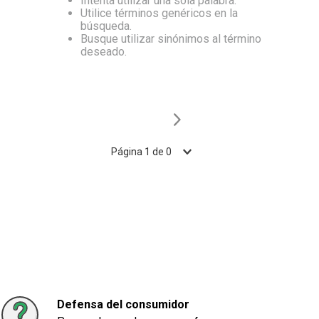
Intenta utilizar una sola palabra.
Utilice términos genéricos en la
10
.
Carne
búsqueda.
Busque utilizar sinónimos al término
deseado.
Página
1
de
0
Defensa del consumidor