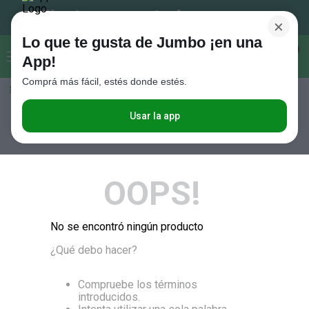
×
Lo que te gusta de Jumbo ¡en una
Buscar...
0
App!
Comprá más fácil, estés donde estés.
Seleccioná el método de entrega
Términos más buscados
1
.
Vanish
Usar la app
RELEVANCIA
2
.
Cafe
3
.
Leche
OOPS!
4
.
Cerveza
5
.
Galletitas
No se encontró ningún producto
6
.
Yerba
¿Qué debo hacer?
7
.
Fideos
8
.
Juguetes
Compruebe los términos
introducidos.
9
.
Valijas