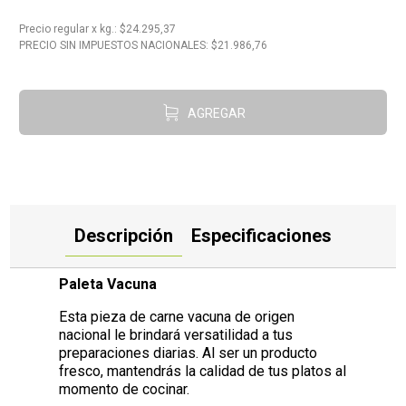
10
.
Aceite
Precio regular
x
kg.
: $
24.295,37
PRECIO SIN IMPUESTOS NACIONALES: $
21.986,76
AGREGAR
Descripción
Especificaciones
Paleta Vacuna
Esta pieza de carne vacuna de origen
nacional le brindará versatilidad a tus
preparaciones diarias. Al ser un producto
fresco, mantendrás la calidad de tus platos al
momento de cocinar.