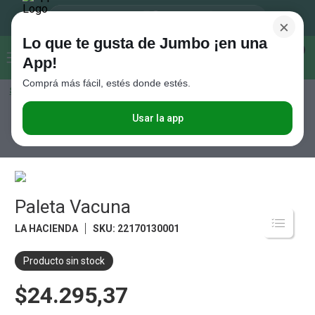
×
Lo que te gusta de Jumbo ¡en una
Buscar...
0
App!
Comprá más fácil, estés donde estés.
Seleccioná el método de entrega
Términos más buscados
1
.
Vanish
Usar la app
Carnes
Carne Vacuna
Novillito
Paleta Vacuna
2
.
Cafe
3
.
Leche
4
.
Cerveza
Paleta Vacuna
5
.
Galletitas
LA HACIENDA
SKU
:
22170130001
6
.
Juguetes
Producto sin stock
7
.
Yerba
$24.295,37
8
.
Fideos
9
.
Carne