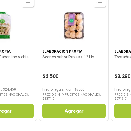
roducto
Ver Producto
ROPIA
ELABORACION PROPIA
ELABORA
abor lino y chia
Scones sabor Pasas x 12 Un
Tostadas 
$6.500
$3.290
.
: $
24.450
Precio regular
x
un
: $
6500
Precio reg
STOS NACIONALES:
PRECIO SIN IMPUESTOS NACIONALES:
PRECIO SI
$
5371,9
$
2719,01
regar
Agregar