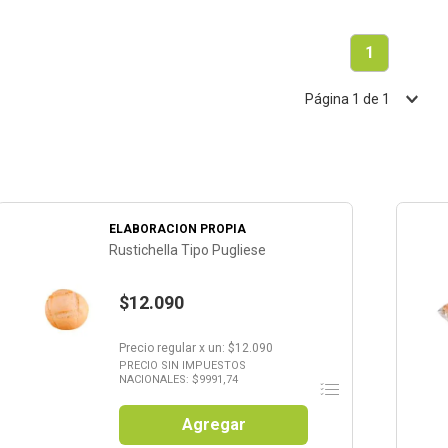
1
Página
1
de
1
ELABORACION PROPIA
Rustichella Tipo Pugliese
$12.090
Precio regular
x
un
: $
12.090
PRECIO SIN IMPUESTOS
NACIONALES: $
9991,74
Agregar