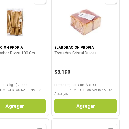
Ver Producto
Ver Producto
CION PROPIA
ELABORACION PROPIA
 sabor Pizza 100 Grs
Tostadas Cristal Dulces
$3.190
ular
x
kg.
: $
20.000
Precio regular
x
un
: $
3190
N IMPUESTOS NACIONALES:
PRECIO SIN IMPUESTOS NACIONALES:
$
2636,36
Agregar
Agregar