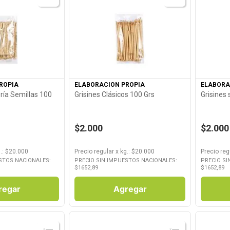
roducto
Ver Producto
ROPIA
ELABORACION PROPIA
ELABORA
ría Semillas 100
Grisines Clásicos 100 Grs
Grisines
$2.000
$2.000
.
: $
20.000
Precio regular
x
kg.
: $
20.000
Precio reg
STOS NACIONALES:
PRECIO SIN IMPUESTOS NACIONALES:
PRECIO SI
$
1652,89
$
1652,89
regar
Agregar