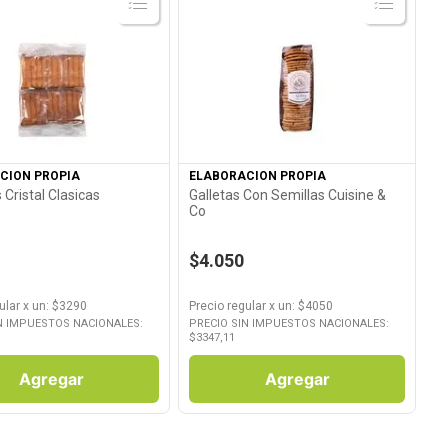
Ver Producto
Ver Producto
CION PROPIA
ELABORACION PROPIA
Cristal Clasicas
Galletas Con Semillas Cuisine &
Co
$4.050
ular
x
un
: $
3290
Precio regular
x
un
: $
4050
N IMPUESTOS NACIONALES:
PRECIO SIN IMPUESTOS NACIONALES:
$
3347,11
Agregar
Agregar