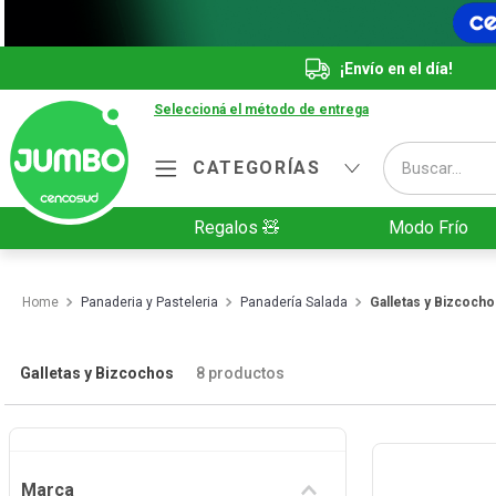
¡Envío en el día!
Seleccioná el método de entrega
Buscar...
CATEGORÍAS
Términos más buscados
Regalos 🧸
Modo Frío
1
.
Vanish
2
.
Cafe
Panaderia y Pasteleria
Panadería Salada
Galletas y Bizcocho
3
.
Leche
4
.
Cerveza
Galletas y Bizcochos
8
productos
5
.
Galletitas
6
.
Yerba
Marca
7
.
Fideos