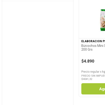
Ver P
ELABORACION P
Bizcochos Mini S
200 Grs
$4.890
Precio regular
x
kg
PRECIO SIN IMPUE
$
4041,32
Ag