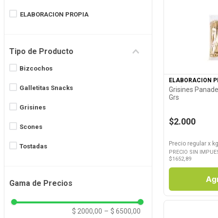
8
.
Juguetes
ELABORACION PROPIA
9
.
Valijas
Ver P
10
.
Carne
Tipo de Producto
Bizcochos
ELABORACION P
Galletitas Snacks
Grisines Panade
Grs
Grisines
$2.000
Scones
Precio regular
x
kg
Tostadas
PRECIO SIN IMPUE
$
1652,89
Ag
Gama de Precios
$ 2000,00
–
$ 6500,00