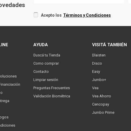
 novedades
Acepto los
Términos y Condiciones
LINE
AYUDA
VISITÁ TAMBIÉN
Buscá tu Tienda
Blaisten
Como comprar
Disco
Contacto
Easy
oluciones
Limpiar sesión
Jumbo+
Financiación
Preguntas Frecuentes
Vea
go
Validación Biométrica
Vea Ahorro
trega
Cencopay
Jumbo Prime
logos
ndiciones