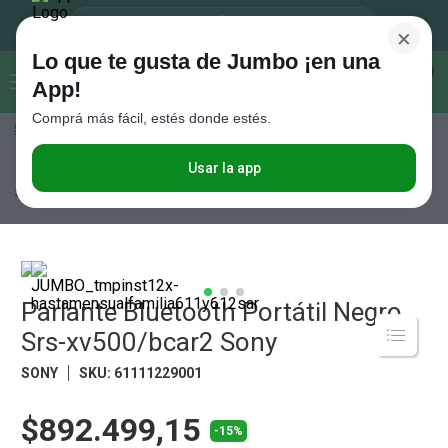
×
Lo que te gusta de Jumbo ¡en una
Buscar...
0
App!
Comprá más fácil, estés donde estés.
Seleccioná el método de entrega
Términos más buscados
1
.
Vanish
Usar la app
Electro
Audio
Parlante Bluetooth Portátil Negro Srs-xv500/bcar2
Sony
2
.
Cafe
3
.
Leche
4
.
Cerveza
5
.
Parlante Bluetooth Portátil Negro
Galletitas
Srs-xv500/bcar2 Sony
6
.
Juguetes
SONY
SKU
:
61111229001
7
.
Yerba
8
.
Fideos
$892.499,15
-15%
9
.
Carne