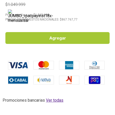
$1.049.999
10
.
Aceite
Precio regular
x
un
: $
1.049.999
PRECIO SIN IMPUESTOS NACIONALES: $
867.767,77
Agregar
Promociones bancarias
Ver todas