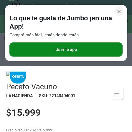
×
Lo que te gusta de Jumbo ¡en una
Buscar...
0
App!
Comprá más fácil, estés donde estés.
Seleccioná el método de entrega
Términos más buscados
1
.
Vanish
Usar la app
Carnes
Carne Vacuna
Novillito
Peceto Vacuno
2
.
Cafe
3
.
Leche
4
.
Cerveza
Peceto Vacuno
5
.
Galletitas
LA HACIENDA
SKU
:
22140404001
6
.
Yerba
$15.999
7
.
Fideos
8
.
Juguetes
Precio regular
x
kg.
: $
15.999
9
.
Valijas