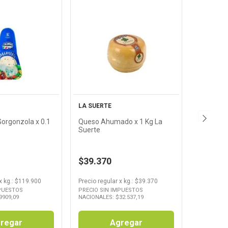
Ver
Ver
oducto
Producto
LA SUERTE
orgonzola x 0.1
Queso Ahumado x 1 Kg La
Suerte
$39.370
x
kg.
: $
119.900
Precio regular
x
kg.
: $
39.370
MPUESTOS
PRECIO SIN IMPUESTOS
9909,09
NACIONALES: $
32.537,19
regar
Agregar