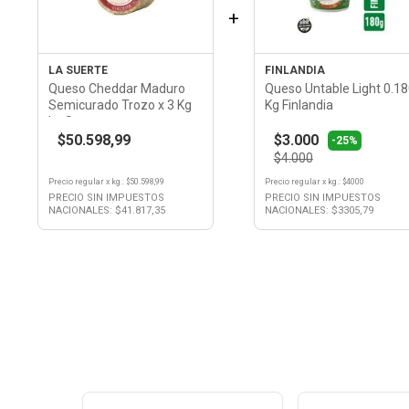
+
LA SUERTE
FINLANDIA
Queso Cheddar Maduro
Queso Untable Light 0.1
Semicurado Trozo x 3 Kg
Kg Finlandia
La Suerte
$50.598,99
$3.000
-25%
$4.000
Precio regular
x
kg.
: $
50.598,99
Precio regular
x
kg.
: $
4000
PRECIO SIN IMPUESTOS
PRECIO SIN IMPUESTOS
NACIONALES: $
41.817,35
NACIONALES: $
3305,79