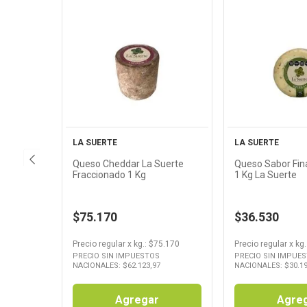
Ver
Ver
Producto
Produ
LA SUERTE
LA SUERTE
Queso Cheddar La Suerte
Queso Sabor Fin
Fraccionado 1 Kg
1 Kg La Suerte
$75.170
$36.530
Precio regular
x
kg.
: $
75.170
Precio regular
x
kg.
PRECIO SIN IMPUESTOS
PRECIO SIN IMPUE
NACIONALES: $
62.123,97
NACIONALES: $
30.1
Agregar
Agre