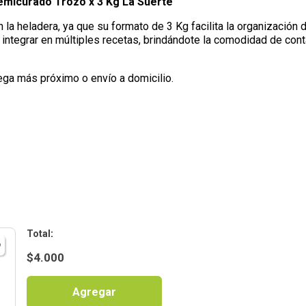
micurado Trozo x 3 Kg La Suerte
n la heladera, ya que su formato de 3 Kg facilita la organización
integrar en múltiples recetas, brindándote la comodidad de con
ega más próximo o envío a domicilio.
:
$
4.000
Agregar