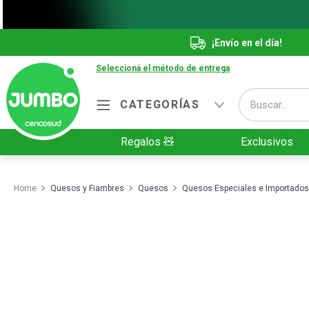
¡Envío en el día!
Seleccioná el método de entrega
Buscar...
CATEGORÍAS
Términos más buscados
Regalos 🧸
Exclusivos
1
.
Vanish
2
.
Cafe
Quesos y Fiambres
Quesos
Quesos Especiales e Importados
3
.
Leche
4
.
Cerveza
5
.
Galletitas
6
.
Yerba
7
.
Fideos