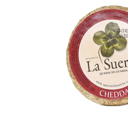
8
.
Juguetes
9
.
Valijas
10
.
Carne