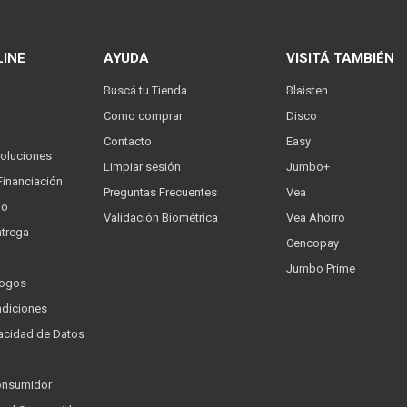
LINE
AYUDA
VISITÁ TAMBIÉN
Buscá tu Tienda
Blaisten
Como comprar
Disco
Contacto
Easy
oluciones
Limpiar sesión
Jumbo+
Financiación
Preguntas Frecuentes
Vea
go
Validación Biométrica
Vea Ahorro
trega
Cencopay
Jumbo Prime
logos
ndiciones
ivacidad de Datos
a
onsumidor