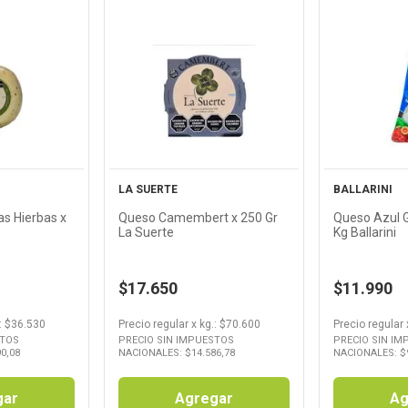
Ver
cto
Producto
Pr
LA SUERTE
BALLARINI
as Hierbas x
Queso Camembert x 250 Gr
Queso Azul G
La Suerte
Kg Ballarini
$17.650
$11.990
: $
36.530
Precio regular
x
kg.
: $
70.600
Precio regular
STOS
PRECIO SIN IMPUESTOS
PRECIO SIN I
90,08
NACIONALES: $
14.586,78
NACIONALES: $
gar
Agregar
Ag