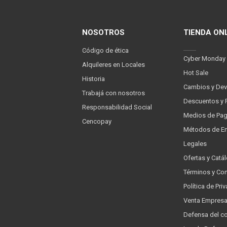
NOSOTROS
TIENDA ON
Código de ética
Cyber Monday
Alquileres en Locales
Hot Sale
Historia
Cambios y Dev
Trabajá con nosotros
Descuentos y 
Responsabilidad Social
Medios de Pa
Cencopay
Métodos de En
Legales
Ofertas y Catá
Términos y Co
Política de Pr
Venta Empres
Defensa del c