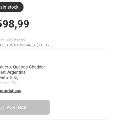
sin stock
598,99
x
kg.
: $
50.598,99
PUESTOS NACIONALES: $
41.817,35
oducto
:
Quesos Cheddar
gen
:
Argentina
Neto
:
3 Kg
zúcar
:
No
acterísticas
AGREGAR