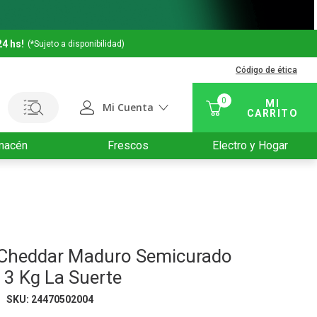
24 hs!
(*Sujeto a disponibilidad)
Código de ética
0
Mi Cuenta
macén
Frescos
Electro y Hogar
Cheddar Maduro Semicurado
 3 Kg La Suerte
SKU
:
24470502004