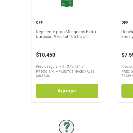
OFF
OFF
Repelente para Mosquitos Extra
Repel
Duración Aerosol 165 Cc Off
Famil
$10.450
$7.5
Precio regular
x
lt.
: $
75.724,64
Precio 
PRECIO SIN IMPUESTOS NACIONALES:
PRECIO
$
8636,36
$
6239,
Agregar