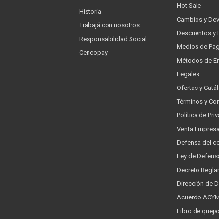
Hot Sale
Historia
Cambios y Dev
Trabajá con nosotros
Descuentos y 
Responsabilidad Social
Medios de Pa
Cencopay
Métodos de En
Legales
Ofertas y Catá
Términos y Co
Política de Pr
Venta Empres
Defensa del c
Ley de Defens
Decreto Regla
Dirección de 
Acuerdo ACYMA
Libro de queja