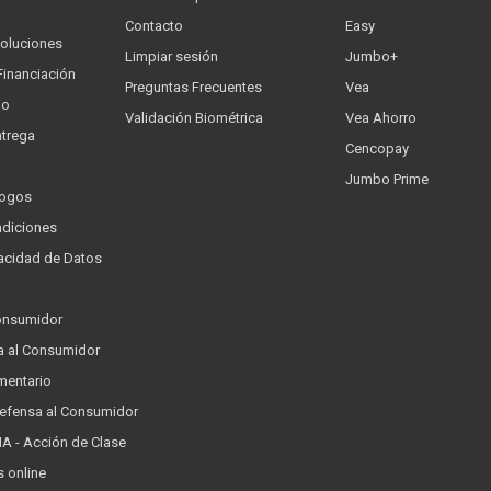
Contacto
Easy
oluciones
Limpiar sesión
Jumbo+
Financiación
Preguntas Frecuentes
Vea
go
Validación Biométrica
Vea Ahorro
trega
Cencopay
Jumbo Prime
logos
ndiciones
ivacidad de Datos
a
onsumidor
a al Consumidor
mentario
Defensa al Consumidor
 - Acción de Clase
s online