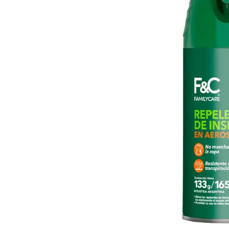
8
.
Juguetes
9
.
Valijas
10
.
Carne