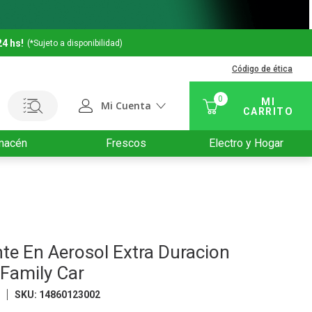
24 hs!
(*Sujeto a disponibilidad)
Código de ética
0
Mi Cuenta
macén
Frescos
Electro y Hogar
te En Aerosol Extra Duracion
Family Car
E
SKU
:
14860123002