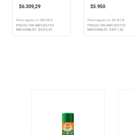
Family Car
$6.309,29
$5.950
Precio regular
x
lt.
: $
38.238,12
Precio regular
x
lt.
: $
16.527,78
PRECIO SIN IMPUESTOS
PRECIO SIN IMPUESTOS
NACIONALES: $
5214,29
NACIONALES: $
4917,36
Ver Producto