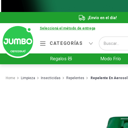
¡Envío en el día!
Seleccioná el método de entrega
Buscar...
CATEGORÍAS
Términos más buscados
Regalos 🧸
Modo Frío
1
.
Vanish
2
.
Cafe
Limpieza
Insecticidas
Repelentes
Repelente En Aerosol 
3
.
Leche
4
.
Cerveza
5
.
Galletitas
6
.
Yerba
7
.
Fideos