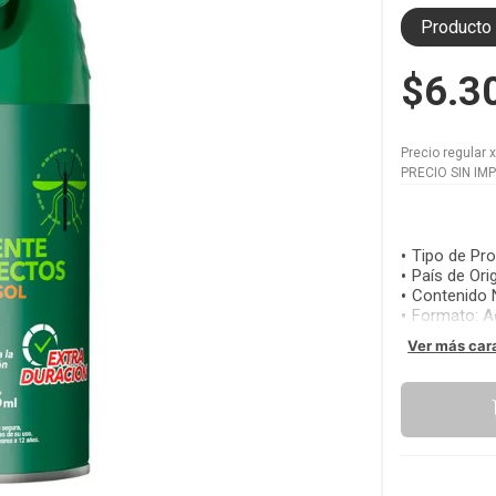
Producto 
$6.3
Precio regular
PRECIO SIN IM
Tipo de Pr
País de Ori
Contenido 
Formato
:
A
Ver más car