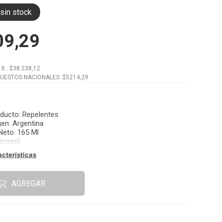
sin stock
09,29
x
lt.
: $
38.238,12
PUESTOS NACIONALES: $
5214,29
oducto
:
Repelentes
gen
:
Argentina
Neto
:
165 Ml
erosol
acterísticas
AGREGAR