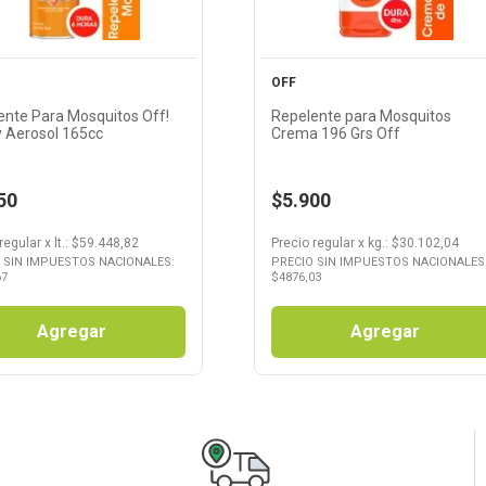
OFF
ente Para Mosquitos Off!
Repelente para Mosquitos
y Aerosol 165cc
Crema 196 Grs Off
50
$5.900
regular
x
lt.
: $
59.448,82
Precio regular
x
kg.
: $
30.102,04
 SIN IMPUESTOS NACIONALES:
PRECIO SIN IMPUESTOS NACIONALES
67
$
4876,03
Agregar
Agregar