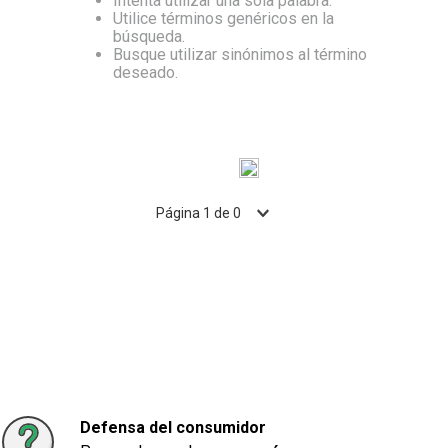
Intenta utilizar una sola palabra.
Utilice términos genéricos en la
10
.
Carne
búsqueda.
Busque utilizar sinónimos al término
deseado.
Página
1
de
0
Defensa del consumidor