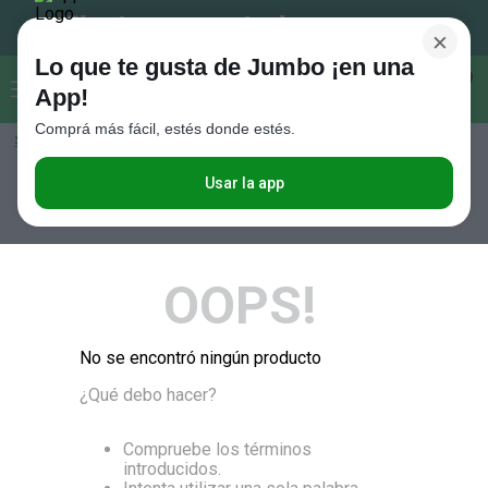
×
Lo que te gusta de Jumbo ¡en una
Buscar...
0
App!
Comprá más fácil, estés donde estés.
Seleccioná el método de entrega
Términos más buscados
1
.
Vanish
Usar la app
RELEVANCIA
2
.
Cafe
3
.
Leche
OOPS!
4
.
Cerveza
5
.
Galletitas
No se encontró ningún producto
6
.
Yerba
¿Qué debo hacer?
7
.
Fideos
8
.
Juguetes
Compruebe los términos
introducidos.
9
.
Valijas