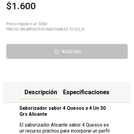
$1.600
10
.
Aceite
Precio regular
x
un
: $
400
PRECIO SIN IMPUESTOS NACIONALES: $
1322,31
AGREGAR
Descripción
Especificaciones
Saborizador sabor 4 Quesos x 4 Un 30
Grs Alicante
El saborizador Alicante sabor 4 Quesos es
un recurso práctico para incorporar un perfil