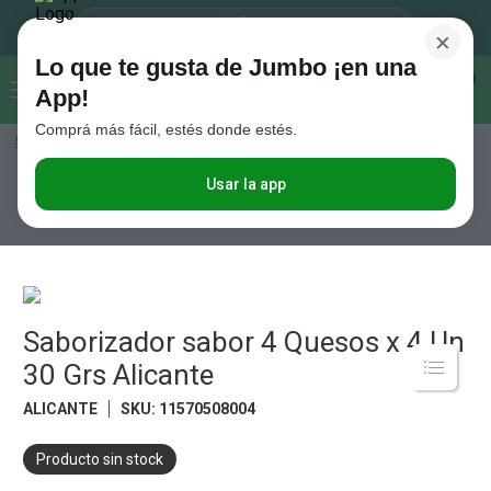
×
Lo que te gusta de Jumbo ¡en una
Buscar...
0
App!
Comprá más fácil, estés donde estés.
Seleccioná el método de entrega
Términos más buscados
1
.
Vanish
Usar la app
Almacén
Caldos, Sopas, Puré y Bolsas para Horno
Caldos
Saborizador sabor 4 Quesos x 4 Un 30 Grs Alicante
2
.
Cafe
3
.
Leche
4
.
Cerveza
5
.
Saborizador sabor 4 Quesos x 4 Un
Galletitas
30 Grs Alicante
6
.
Juguetes
ALICANTE
SKU
:
11570508004
7
.
Yerba
8
.
Fideos
Producto sin stock
9
.
Carne