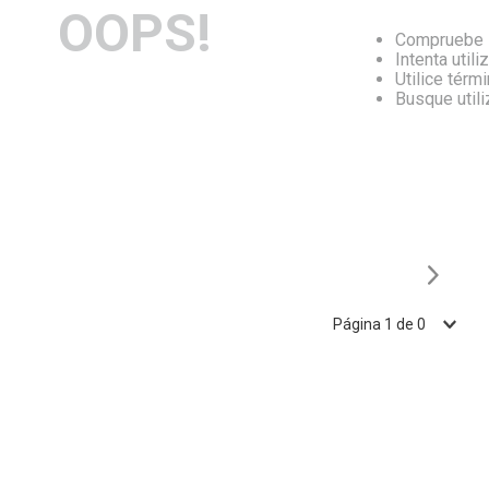
OOPS!
Compruebe l
Intenta utili
Utilice térm
Busque util
Página
1
de
0