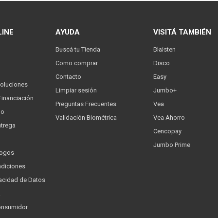
LINE
AYUDA
VISITÁ TAMBIÉN
Buscá tu Tienda
Blaisten
Como comprar
Disco
Contacto
Easy
oluciones
Limpiar sesión
Jumbo+
Financiación
Preguntas Frecuentes
Vea
go
Validación Biométrica
Vea Ahorro
trega
Cencopay
Jumbo Prime
logos
ndiciones
ivacidad de Datos
a
onsumidor