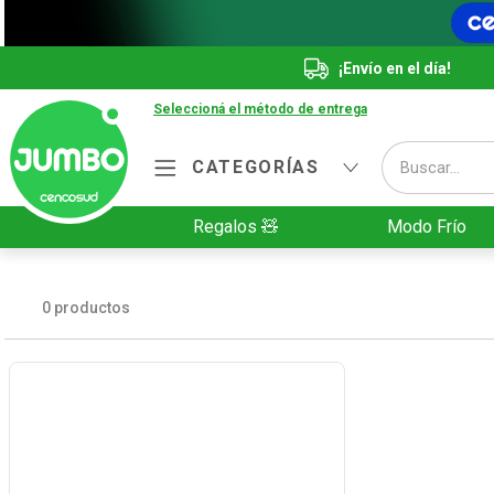
¡Envío en el día!
Seleccioná el método de entrega
Buscar...
CATEGORÍAS
Términos más buscados
Regalos 🧸
Modo Frío
1
.
Vanish
2
.
Cafe
0
productos
3
.
Leche
4
.
Cerveza
5
.
Galletitas
6
.
Yerba
7
.
Fideos