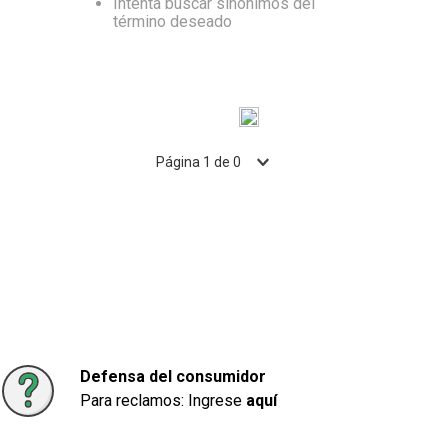
10
.
Carne
Intenta buscar sinónimos del
término deseado
Página
1
de
0
Defensa del consumidor
Para reclamos: Ingrese
aquí