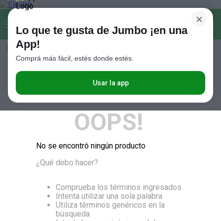
×
Buscar...
0
Lo que te gusta de Jumbo ¡en una
App!
Seleccioná el método de entrega
Términos más buscados
Comprá más fácil, estés donde estés.
1
.
Vanish
RELEVANCIA
2
.
Cafe
Usar la app
3
.
Leche
OOPS!
4
.
Valijas
5
.
Cerveza
No se encontró ningún producto
6
.
Galletitas
¿Qué debo hacer?
7
.
Yerba
8
.
Fideos
Comprueba los términos ingresados
Intenta utilizar una sola palabra
9
.
Juguetes
Utiliza términos genéricos en la
búsqueda