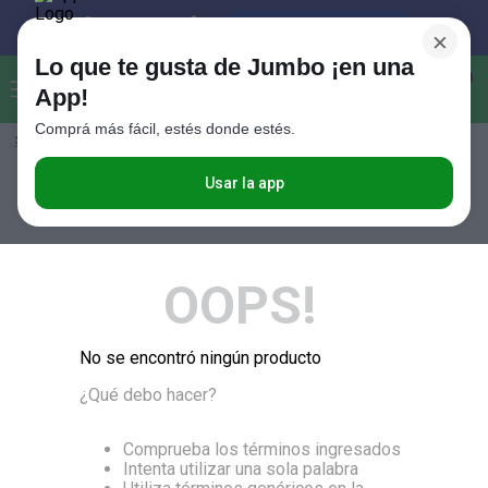
×
Lo que te gusta de Jumbo ¡en una
Buscar...
0
App!
Comprá más fácil, estés donde estés.
Seleccioná el método de entrega
Términos más buscados
1
.
Vanish
Usar la app
RELEVANCIA
2
.
Cafe
3
.
Leche
OOPS!
4
.
Valijas
5
.
Cerveza
No se encontró ningún producto
6
.
Galletitas
¿Qué debo hacer?
7
.
Yerba
8
.
Fideos
Comprueba los términos ingresados
Intenta utilizar una sola palabra
9
.
Juguetes