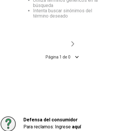
Utiliza términos genéricos en la
búsqueda
10
.
Carne
Intenta buscar sinónimos del
término deseado
Página
1
de
0
Defensa del consumidor
Para reclamos: Ingrese
aquí