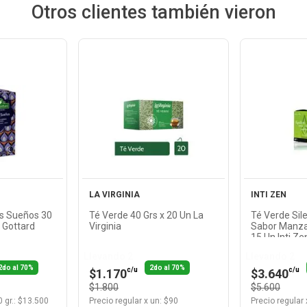
Otros clientes también vieron
Ver
cto
Producto
Pr
LA VIRGINIA
INTI ZEN
es Sueños 30
Té Verde 40 Grs x 20 Un La
Té Verde Sil
t Gottard
Virginia
Sabor Manzan
15 Un Inti Ze
Llevando 2
Llevando 2
2do al 70%
2do al 70%
c/u
c/u
$1.170
$3.640
$1.800
$5.600
 gr.
: $
13.500
Precio regular
x
un
: $
90
Precio regular