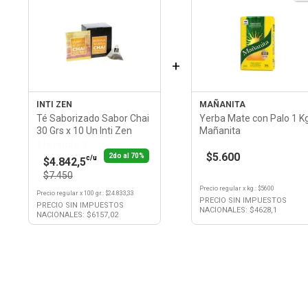
+
INTI ZEN
MAÑANITA
Té Saborizado Sabor Chai
Yerba Mate con Palo 1 K
30 Grs x 10 Un Inti Zen
Mañanita
Llevando 2
$5.600
2do al 70%
c/u
$4.842,5
$7.450
Precio regular
x
kg.
: $
5600
Precio regular
x
100 gr.
: $
24.833,33
PRECIO SIN IMPUESTOS
PRECIO SIN IMPUESTOS
NACIONALES: $
4628,1
NACIONALES: $
6157,02