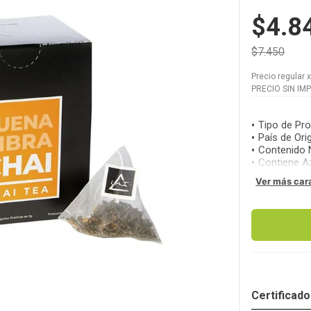
Llevando 2
$4.8
$7.450
Precio regular
PRECIO SIN IM
Tipo de Pr
País de Ori
Contenido 
Contiene A
Ver más car
Certificad