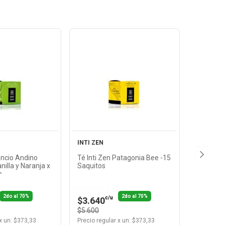
Ver
Ver
oducto
Producto
INTI ZEN
encio Andino
Té Inti Zen Patagonia Bee -15
illa y Naranja x
Saquitos
n
Llevando 2
2do al 70%
2do al 70%
c/u
$3.640
$5.600
x
un
: $
373,33
Precio regular
x
un
: $
373,33