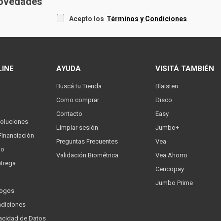
 novedades
Acepto los
Términos y Condiciones
LINE
AYUDA
VISITÁ TAMBIÉN
Buscá tu Tienda
Blaisten
Como comprar
Disco
Contacto
Easy
oluciones
Limpiar sesión
Jumbo+
Financiación
Preguntas Frecuentes
Vea
go
Validación Biométrica
Vea Ahorro
trega
Cencopay
Jumbo Prime
logos
ndiciones
ivacidad de Datos