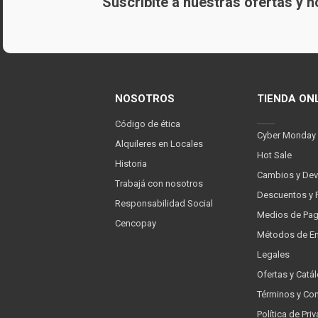
Suscribite a nuestras ofertas y
NOSOTROS
TIENDA ON
Código de ética
Cyber Monday
Alquileres en Locales
Hot Sale
Historia
Cambios y Dev
Trabajá con nosotros
Descuentos y 
Responsabilidad Social
Medios de Pa
Cencopay
Métodos de En
Legales
Ofertas y Catá
Términos y Co
Política de Pr