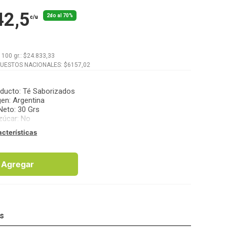
42,5
2do al 70%
c/u
x
100 gr.
: $
24.833,33
PUESTOS NACIONALES: $
6157,02
oducto
:
Té Saborizados
gen
:
Argentina
Neto
:
30 Grs
zúcar
:
No
acterísticas
Agregar
os