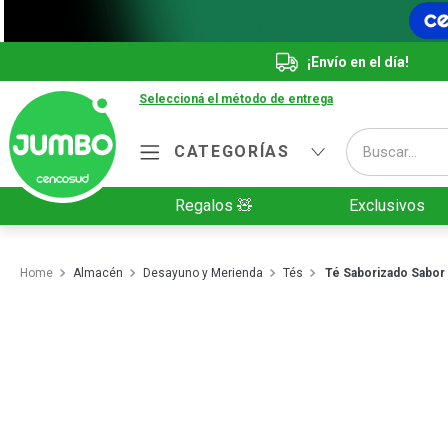
¡Envío en el día!
Seleccioná el método de entrega
Buscar...
CATEGORÍAS
Términos más buscados
Regalos 🧸
Exclusivos
1
.
Vanish
2
.
Cafe
Almacén
Desayuno y Merienda
Tés
Té Saborizado Sabor C
3
.
Leche
4
.
Cerveza
5
.
Galletitas
6
.
Yerba
7
.
Fideos