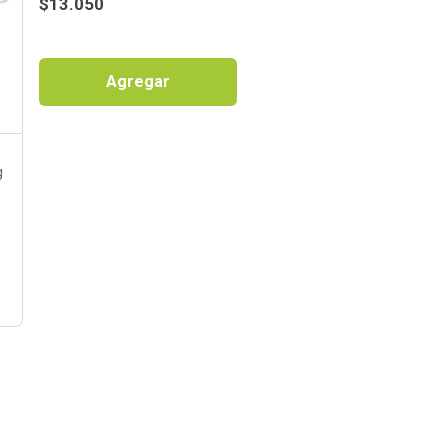
$
13.050
Agregar
g