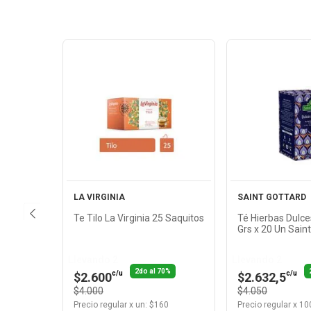
Ver
Ver
Producto
Produ
LA VIRGINIA
SAINT GOTTARD
Te Tilo La Virginia 25 Saquitos
Té Hierbas Dulc
Grs x 20 Un Sain
Llevando 2
Llevando 2
2do al 70%
c/u
c/u
$2.600
$2.632,5
$4.000
$4.050
Precio regular
x
un
: $
160
Precio regular
x
100