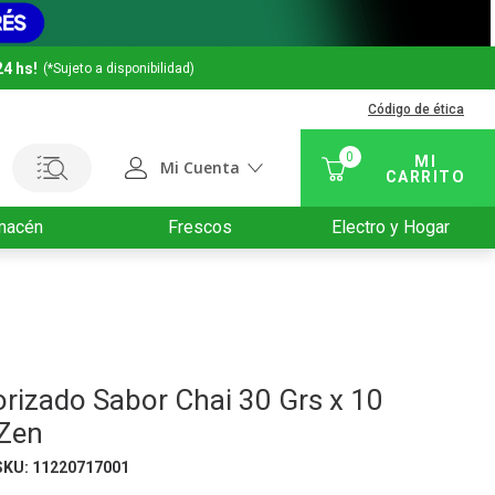
24 hs!
(*Sujeto a disponibilidad)
Código de ética
0
Mi Cuenta
macén
Frescos
Electro y Hogar
rizado Sabor Chai 30 Grs x 10
 Zen
SKU
:
11220717001