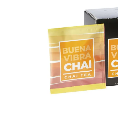
8
.
Juguetes
9
.
Valijas
10
.
Carne