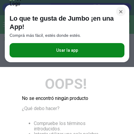
×
Lo que te gusta de Jumbo ¡en una
Buscar...
0
App!
Comprá más fácil, estés donde estés.
Seleccioná el método de entrega
Términos más buscados
1
.
Vanish
Usar la app
RELEVANCIA
2
.
Cafe
3
.
Leche
OOPS!
4
.
Cerveza
5
.
Galletitas
No se encontró ningún producto
6
.
Juguetes
¿Qué debo hacer?
7
.
Yerba
8
.
Fideos
Compruebe los términos
introducidos.
9
.
Carne