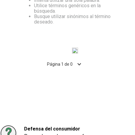
Intenta utilizar una sola palabra.
Utilice términos genéricos en la
10
.
Aceite
búsqueda.
Busque utilizar sinónimos al término
deseado.
Página
1
de
0
Defensa del consumidor