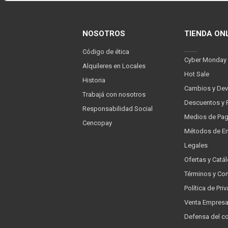
NOSOTROS
TIENDA ON
Código de ética
Cyber Monday
Alquileres en Locales
Hot Sale
Historia
Cambios y Dev
Trabajá con nosotros
Descuentos y 
Responsabilidad Social
Medios de Pa
Cencopay
Métodos de En
Legales
Ofertas y Catá
Términos y Co
Política de Pr
Venta Empres
Defensa del c