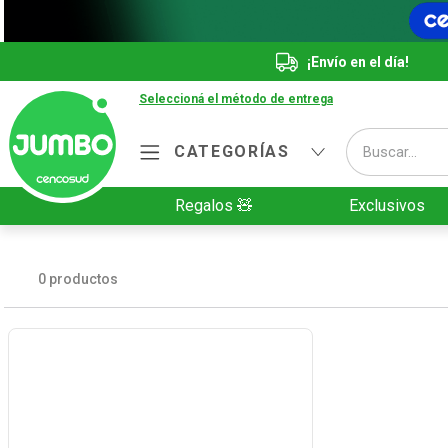
¡Envío en el día!
Seleccioná el método de entrega
Buscar...
CATEGORÍAS
Términos más buscados
Regalos 🧸
Exclusivos
1
.
Vanish
2
.
Cafe
0
productos
3
.
Leche
4
.
Cerveza
5
.
Galletitas
6
.
Yerba
7
.
Fideos