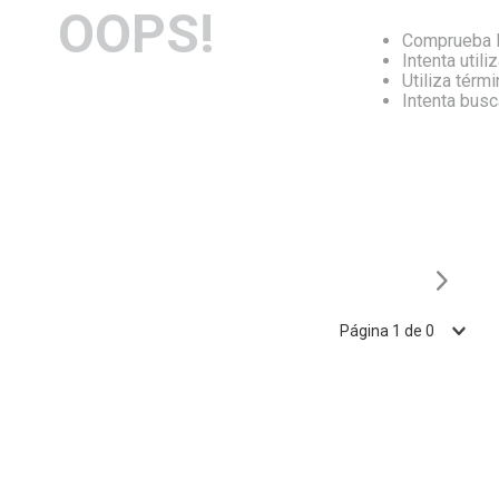
OOPS!
Comprueba l
Intenta utili
Utiliza térm
Intenta bus
Página
1
de
0