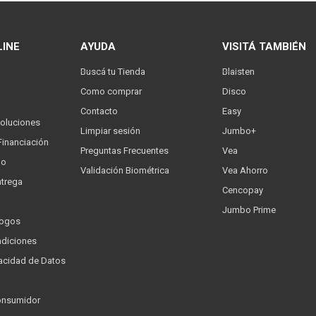
LINE
AYUDA
VISITÁ TAMBIÉN
Buscá tu Tienda
Blaisten
Como comprar
Disco
Contacto
Easy
oluciones
Limpiar sesión
Jumbo+
Financiación
Preguntas Frecuentes
Vea
go
Validación Biométrica
Vea Ahorro
trega
Cencopay
Jumbo Prime
logos
ndiciones
ivacidad de Datos
a
onsumidor