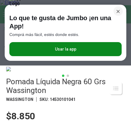
×
Buscar...
0
Lo que te gusta de Jumbo ¡en una
App!
Seleccioná el método de entrega
Términos más buscados
Comprá más fácil, estés donde estés.
1
.
Vanish
Limpieza
Calzado
Pomadas Para Calzado
Pomada Líquida Negra
60 Grs Wassington
2
.
Cafe
Usar la app
3
.
Leche
4
.
Valijas
5
.
Pomada Líquida Negra 60 Grs
Cerveza
Wassington
6
.
Galletitas
WASSINGTON
SKU
:
14530101041
7
.
Yerba
8
.
Fideos
$8.850
9
.
Juguetes