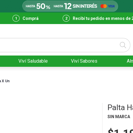
Comprá
Recibí tu pedido en menos de 
Viví Saludable
Viví Sabores
Al
a X Un
Palta H
SIN MARCA