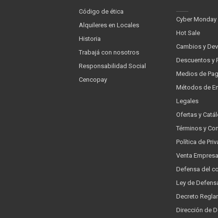
Código de ética
Cyber Monday
Alquileres en Locales
Hot Sale
Historia
Cambios y Dev
Trabajá con nosotros
Descuentos y 
Responsabilidad Social
Medios de Pa
Cencopay
Métodos de En
Legales
Ofertas y Catá
Términos y Co
Política de Pr
Venta Empres
Defensa del c
Ley de Defens
Decreto Regla
Dirección de 