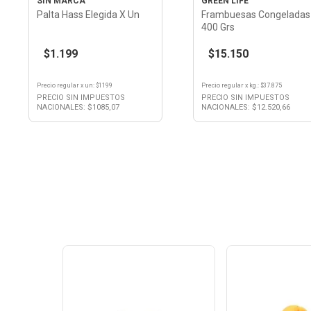
SIN MARCA
GREEN LIFE
Palta Hass Elegida X Un
Frambuesas Congeladas
400 Grs
$1.199
$15.150
Precio regular
x
un
: $
1199
Precio regular
x
kg.
: $
37.875
PRECIO SIN IMPUESTOS
PRECIO SIN IMPUESTOS
NACIONALES: $
1085,07
NACIONALES: $
12.520,66