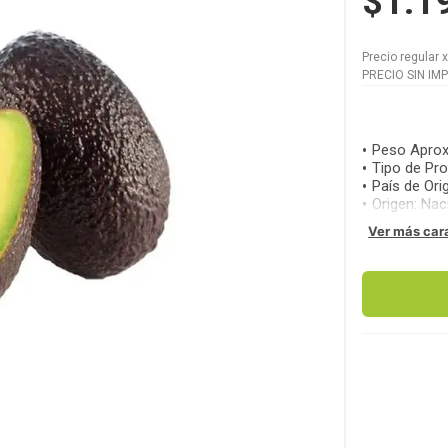
$1.1
Precio regular
PRECIO SIN IM
Peso Aprox
Tipo de Pr
País de Ori
Origen
:
Nac
Ver más car