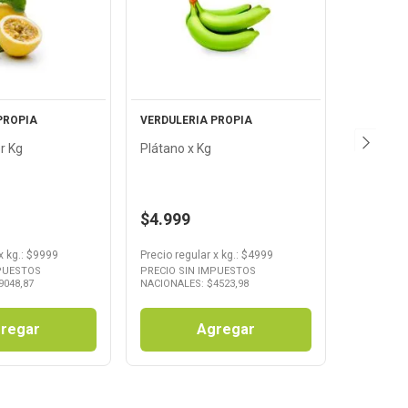
Ver
Ver
oducto
Producto
PROPIA
VERDULERIA PROPIA
r Kg
Plátano x Kg
$4.999
x
kg.
: $
9999
Precio regular
x
kg.
: $
4999
MPUESTOS
PRECIO SIN IMPUESTOS
9048,87
NACIONALES: $
4523,98
regar
Agregar