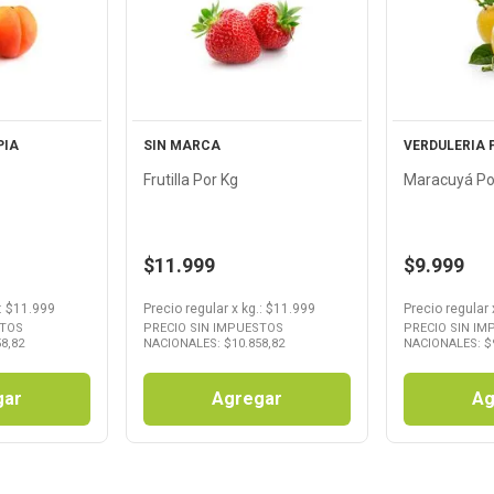
Ver
cto
Producto
Pr
PIA
SIN MARCA
VERDULERIA 
Frutilla Por Kg
Maracuyá Po
$11.999
$9.999
: $
11.999
Precio regular
x
kg.
: $
11.999
Precio regular
STOS
PRECIO SIN IMPUESTOS
PRECIO SIN I
58,82
NACIONALES: $
10.858,82
NACIONALES: $
gar
Agregar
Ag