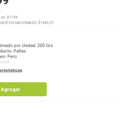
99
x
un
: $
1199
PUESTOS NACIONALES: $
1085,07
imado por Unidad
:
200 Grs
oducto
:
Paltas
gen
:
Perú
ional
acterísticas
Agregar