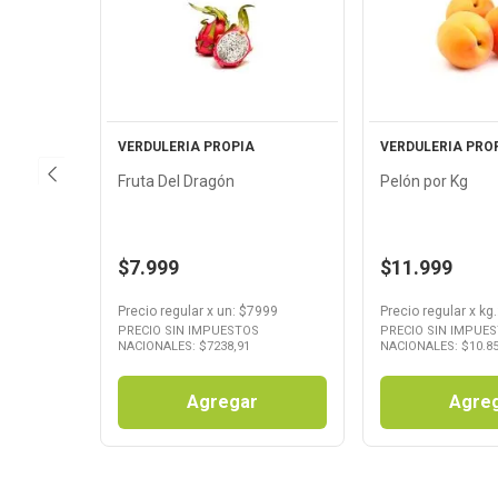
Ver
Ver
Producto
Produ
VERDULERIA PROPIA
VERDULERIA PRO
Fruta Del Dragón
Pelón por Kg
$7.999
$11.999
Precio regular
x
un
: $
7999
Precio regular
x
kg.
PRECIO SIN IMPUESTOS
PRECIO SIN IMPUE
NACIONALES: $
7238,91
NACIONALES: $
10.8
Agregar
Agre