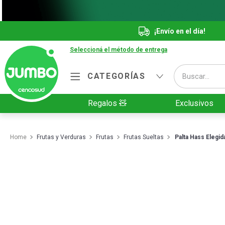
¡Envío en el día!
Seleccioná el método de entrega
Buscar...
CATEGORÍAS
Términos más buscados
Regalos 🧸
Exclusivos
1
.
Vanish
2
.
Cafe
Frutas y Verduras
Frutas
Frutas Sueltas
Palta Hass Elegid
3
.
Leche
4
.
Cerveza
5
.
Galletitas
6
.
Yerba
7
.
Fideos