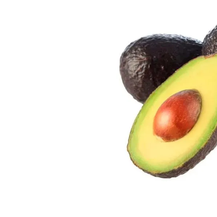
8
.
Juguetes
9
.
Valijas
10
.
Carne