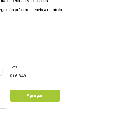
tus necesidades culinarias.
ega más próximo o envío a domicilio.
:
$
16.349
Agregar