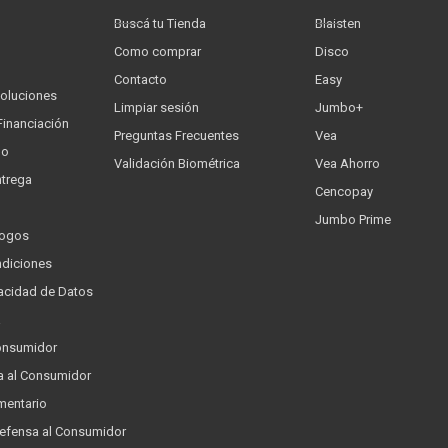
Buscá tu Tienda
Blaisten
Como comprar
Disco
Contacto
Easy
oluciones
Limpiar sesión
Jumbo+
Financiación
Preguntas Frecuentes
Vea
go
Validación Biométrica
Vea Ahorro
trega
Cencopay
Jumbo Prime
logos
ndiciones
ivacidad de Datos
a
onsumidor
a al Consumidor
mentario
Defensa al Consumidor