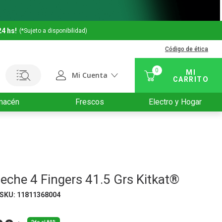
24 hs!
(*Sujeto a disponibilidad)
Código de ética
0
Mi Cuenta
macén
Frescos
Electro y Hogar
eche 4 Fingers 41.5 Grs Kitkat®
SKU
:
11811368004