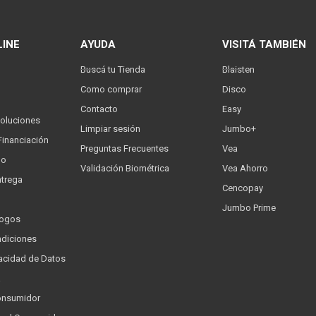
LINE
AYUDA
VISITÁ TAMBIÉN
Buscá tu Tienda
Blaisten
Como comprar
Disco
Contacto
Easy
oluciones
Limpiar sesión
Jumbo+
Financiación
Preguntas Frecuentes
Vea
go
Validación Biométrica
Vea Ahorro
trega
Cencopay
Jumbo Prime
logos
ndiciones
ivacidad de Datos
a
onsumidor