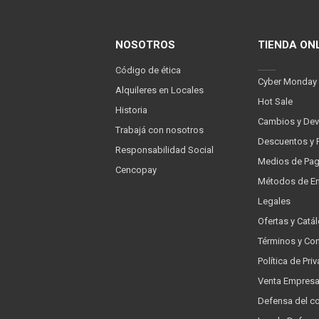
NOSOTROS
TIENDA ON
Código de ética
Cyber Monday
Alquileres en Locales
Hot Sale
Historia
Cambios y Dev
Trabajá con nosotros
Descuentos y 
Responsabilidad Social
Medios de Pa
Cencopay
Métodos de En
Legales
Ofertas y Catá
Términos y Co
Política de Pr
Venta Empres
Defensa del c