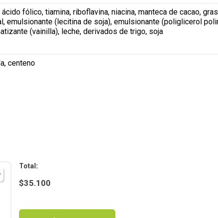
o, ácido fólico, tiamina, riboflavina, niacina, manteca de cacao, 
, emulsionante (lecitina de soja), emulsionante (poliglicerol poli
tizante (vainilla), leche, derivados de trigo, soja
da, centeno
:
$
35.100