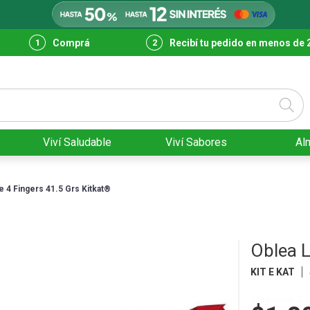
Comprá
Recibí tu pedido en menos de 
Viví Saludable
Viví Sabores
Al
 4 Fingers 41.5 Grs Kitkat®
Oblea L
KIT E KAT
Llevando 2