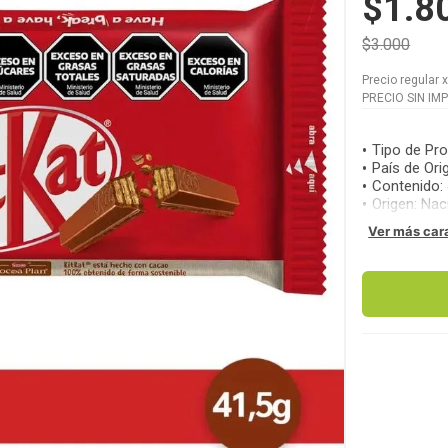
$1.8
$3.000
Precio regular
PRECIO SIN IM
Tipo de Pr
País de Ori
Contenido
:
Origen
:
Nac
Ver más car