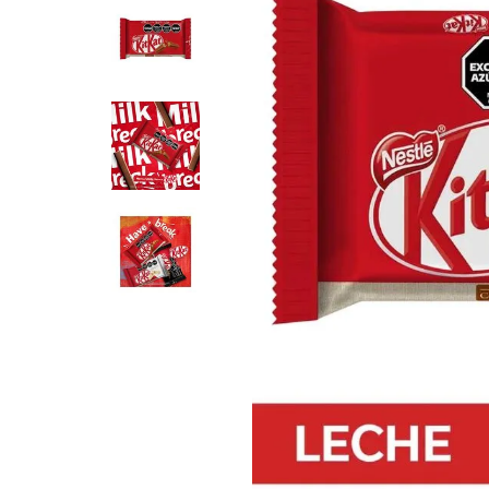
8
.
Fideos
9
.
Carne
10
.
Aceite