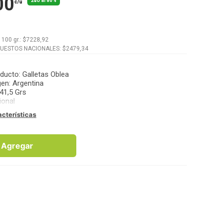
00
2do al 80%
c/u
x
100 gr.
: $
7228,92
PUESTOS NACIONALES: $
2479,34
oducto
:
Galletas Oblea
gen
:
Argentina
41,5 Grs
ional
acterísticas
Agregar