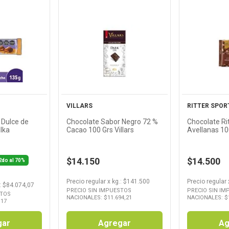
Ver
cto
Producto
Pr
VILLARS
RITTER SPOR
 Dulce de
Chocolate Sabor Negro 72 %
Chocolate Ri
lka
Cacao 100 Grs Villars
Avellanas 10
$14.150
$14.500
2do al 70%
Precio regular
x
kg.
: $
141.500
Precio regular
: $
84.074,07
PRECIO SIN IMPUESTOS
PRECIO SIN I
STOS
NACIONALES: $
11.694,21
NACIONALES: $
,17
gar
Agregar
Ag