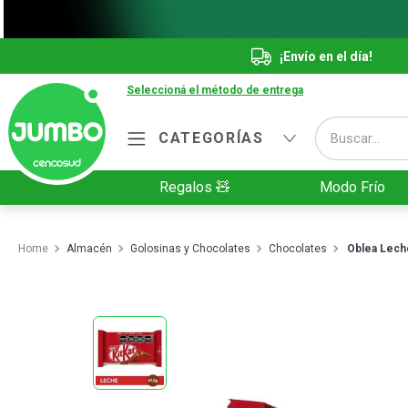
¡Envío en el día!
Seleccioná el método de entrega
Buscar...
CATEGORÍAS
Términos más buscados
Regalos 🧸
Modo Frío
1
.
Vanish
2
.
Cafe
Almacén
Golosinas y Chocolates
Chocolates
Oblea Leche
3
.
Leche
4
.
Galletitas
5
.
Cerveza
6
.
Juguetes
7
.
Yerba