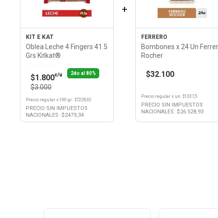
+
KIT E KAT
FERRERO
Oblea Leche 4 Fingers 41.5
Bombones x 24 Un Ferre
Grs Kitkat®
Rocher
Llevando 2
$32.100
2do al 80%
c/u
$1.800
$3.000
Precio regular
x
un
: $
1337,5
Precio regular
x
100 gr.
: $
7228,92
PRECIO SIN IMPUESTOS
PRECIO SIN IMPUESTOS
NACIONALES: $
26.528,93
NACIONALES: $
2479,34