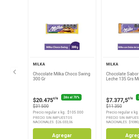
Ver
Ver
Producto
Produ
MILKA
MILKA
Chocolate Milka Choco Swing
Chocolate Sabor
300 Gr
Leche 135 Grs Mi
Llevando 2
Llevando 2
2do al 70%
c/u
c/u
$20.475
$7.377,5
$31.500
$11.350
Precio regular
x
kg.
: $
105.000
Precio regular
x
kg.
PRECIO SIN IMPUESTOS
PRECIO SIN IMPUE
NACIONALES: $
26.033,06
NACIONALES: $
9380
Agregar
Agre