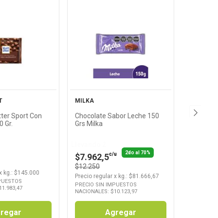
Ver
Ver
oducto
Producto
T
MILKA
tter Sport Con
Chocolate Sabor Leche 150
0 Gr.
Grs Milka
Llevando 2
2do al 70%
c/u
$7.962,5
$12.250
x
kg.
: $
145.000
Precio regular
x
kg.
: $
81.666,67
MPUESTOS
PRECIO SIN IMPUESTOS
11.983,47
NACIONALES: $
10.123,97
regar
Agregar