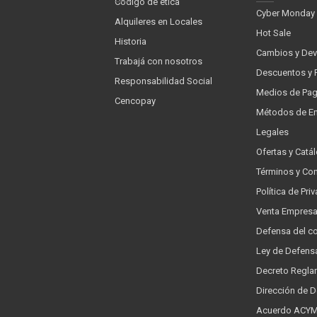
Código de ética
Cyber Monday
Alquileres en Locales
Hot Sale
Historia
Cambios y Dev
Trabajá con nosotros
Descuentos y 
Responsabilidad Social
Medios de Pa
Cencopay
Métodos de En
Legales
Ofertas y Catá
Términos y Co
Política de Pr
Venta Empres
Defensa del c
Ley de Defens
Decreto Regla
Dirección de 
Acuerdo ACYMA