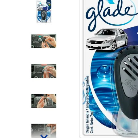
8
.
Fideos
9
.
Carne
10
.
Aceite