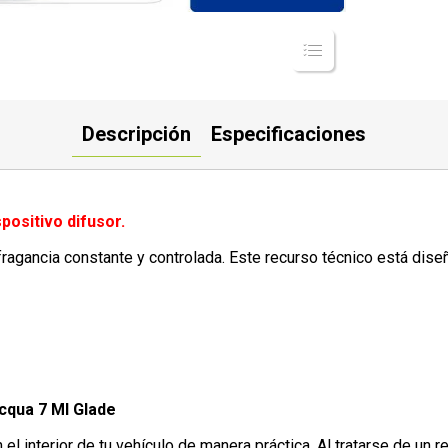
Descripción
Especificaciones
positivo difusor.
fragancia constante y controlada. Este recurso técnico está dise
cqua 7 Ml Glade
el interior de tu vehículo de manera práctica. Al tratarse de un r