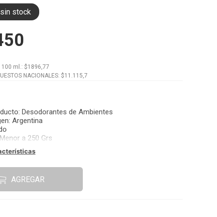
sin stock
450
x
100 ml.
: $
1896,77
PUESTOS NACIONALES: $
11.115,7
oducto
:
Desodorantes de Ambientes
gen
:
Argentina
ido
Menor a 250 Grs
acterísticas
AGREGAR