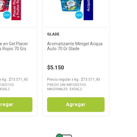
oducto
Producto
GLADE
 en Gel Placer
Aromatizante Minigel Acqua
os Rojos 70 Grs
Auto 70 Gr Glade
$5.150
x
kg.
: $
73.571,43
Precio regular
x
kg.
: $
73.571,43
MPUESTOS
PRECIO SIN IMPUESTOS
4256,2
NACIONALES: $
4256,2
regar
Agregar