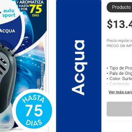
Producto 
$13.
Precio regular
PRECIO SIN IM
Tipo de Pr
País de Ori
Color
:
Surt
Contenido
:
Ver más car