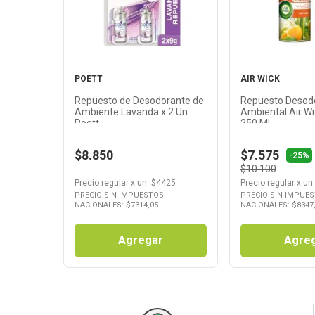
Producto
Produ
POETT
AIR WICK
Repuesto de Desodorante de
Repuesto Desod
Ambiente Lavanda x 2 Un
Ambiental Air Wick Cit
Poett
250 Ml
$8.850
$7.575
-25%
$10.100
Precio regular
x
un
: $
4425
Precio regular
x
un
PRECIO SIN IMPUESTOS
PRECIO SIN IMPUE
NACIONALES: $
7314,05
NACIONALES: $
8347
Agregar
Agre