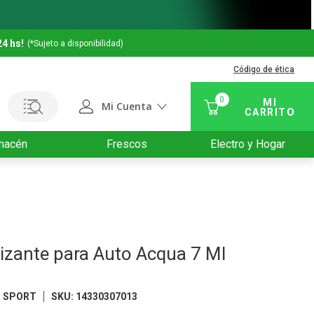
24 hs!
(*Sujeto a disponibilidad)
Código de ética
0
Mi Cuenta
macén
Frescos
Electro y Hogar
izante para Auto Acqua 7 Ml
O SPORT
SKU
:
14330307013