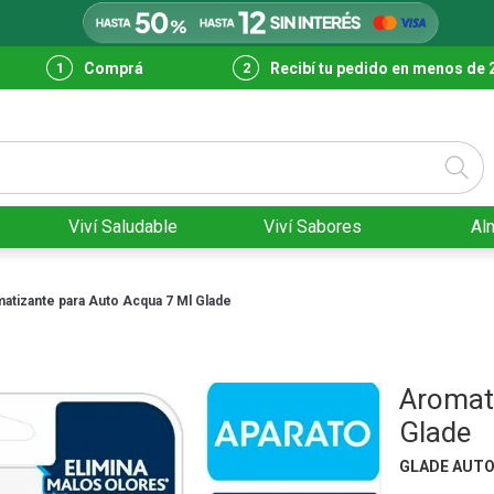
Comprá
Recibí tu pedido en menos de 
Viví Saludable
Viví Sabores
Al
atizante para Auto Acqua 7 Ml Glade
Aromat
Glade
GLADE AUT