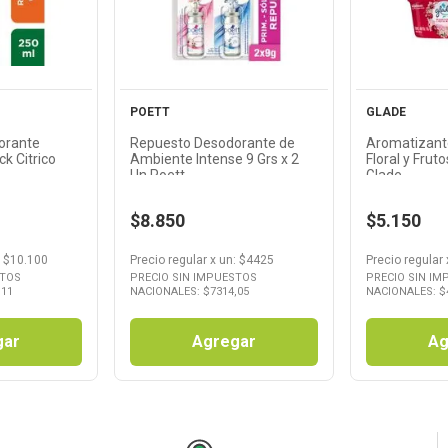
cto
Producto
Pr
POETT
GLADE
orante
Repuesto Desodorante de
Aromatizante
rico
Ambiente Intense 9 Grs x 2
Floral y Frut
Un Poett
Glade
$8.850
$5.150
: $
10.100
Precio regular
x
un
: $
4425
Precio regular
STOS
PRECIO SIN IMPUESTOS
PRECIO SIN I
,11
NACIONALES: $
7314,05
NACIONALES: $
gar
Agregar
Ag