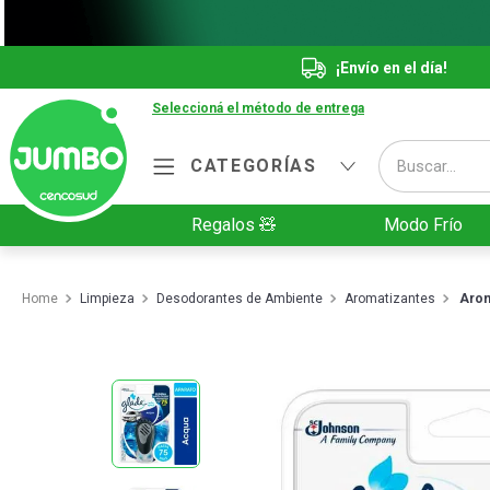
¡Envío en el día!
Seleccioná el método de entrega
Buscar...
CATEGORÍAS
Términos más buscados
Regalos 🧸
Modo Frío
1
.
Vanish
2
.
Cafe
Limpieza
Desodorantes de Ambiente
Aromatizantes
Arom
3
.
Leche
4
.
Galletitas
5
.
Cerveza
6
.
Juguetes
7
.
Yerba