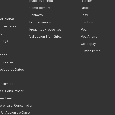
Buscá tu Tienda
Blaisten
Como comprar
Disco
Contacto
Easy
oluciones
Limpiar sesión
Jumbo+
Financiación
Preguntas Frecuentes
Vea
go
Validación Biométrica
Vea Ahorro
trega
Cencopay
Jumbo Prime
logos
ndiciones
ivacidad de Datos
a
onsumidor
a al Consumidor
mentario
Defensa al Consumidor
 - Acción de Clase