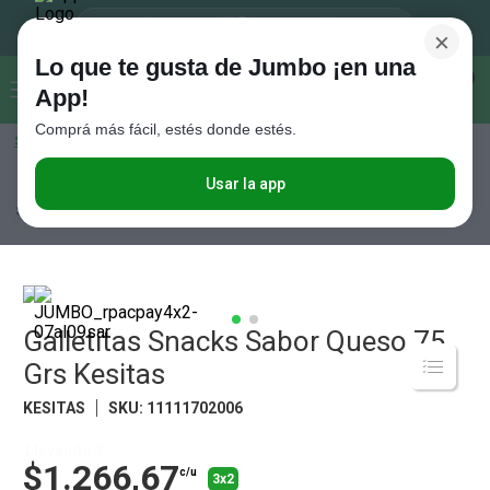
×
Lo que te gusta de Jumbo ¡en una
Buscar...
0
App!
Comprá más fácil, estés donde estés.
Seleccioná el método de entrega
Términos más buscados
1
.
Vanish
Usar la app
Almacén
Desayuno y Merienda
Galletitas Saladas
Galletitas
Snacks Sabor Queso 75 Grs Kesitas
2
.
Cafe
3
.
Leche
4
.
Galletitas
5
.
Galletitas Snacks Sabor Queso 75
Cerveza
Grs Kesitas
6
.
Juguetes
KESITAS
SKU
:
11111702006
7
.
Yerba
8
.
Fideos
Llevando 3
$1.266,67
c/u
3x2
9
.
Carne