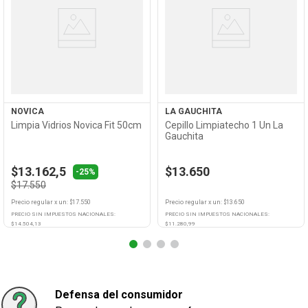
Ver
Ver
Producto
Producto
NOVICA
LA GAUCHITA
Limpia Vidrios Novica Fit 50cm
Cepillo Limpiatecho 1 Un La
Gauchita
$13.162,5
$13.650
-25%
$17.550
Precio regular
x
un
: $
17.550
Precio regular
x
un
: $
13.650
PRECIO SIN IMPUESTOS NACIONALES:
PRECIO SIN IMPUESTOS NACIONALES:
$
14.504,13
$
11.280,99
Agregar
Agregar
Defensa del consumidor