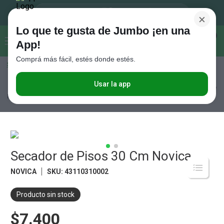
×
Lo que te gusta de Jumbo ¡en una
Buscar...
0
App!
Comprá más fácil, estés donde estés.
Seleccioná el método de entrega
Términos más buscados
1
.
Vanish
Usar la app
Limpieza
Accesorios de Limpieza
Secadores y Cepillos
Secador de
Pisos 30 Cm Novica
2
.
Cafe
3
.
Leche
4
.
Galletitas
5
.
Secador de Pisos 30 Cm Novica
Cerveza
6
.
Juguetes
NOVICA
SKU
:
43110310002
7
.
Yerba
Producto sin stock
8
.
Fideos
$7.400
9
.
Carne