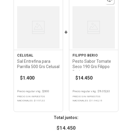
+
CELUSAL
FILIPPO BERIO
Sal Entrefina para
Pesto Sabor Tomate
Parrilla 500 Grs Celusal
Seco 190 Grs Filippo
Berio
$1.400
$14.450
Precio regular
x
kg.
: $
2800
Precio regular
x
kg.
: $
76.052,63
PRECIO SIN IMPUESTOS
PRECIO SIN IMPUESTOS
NACIONALES: $
1157,02
NACIONALES: $
11.942,15
:
$
14.450