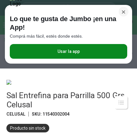
×
Lo que te gusta de Jumbo ¡en una
Buscar...
0
App!
Comprá más fácil, estés donde estés.
Seleccioná el método de entrega
Términos más buscados
1
.
Vanish
Usar la app
Almacén
Sal, Pimienta y Especias
Sal
Sal Entrefina para Parrilla 500
Grs Celusal
2
.
Cafe
3
.
Leche
4
.
Valijas
5
.
Sal Entrefina para Parrilla 500 Grs
Cerveza
Celusal
6
.
Galletitas
CELUSAL
SKU
:
11540302004
7
.
Yerba
8
.
Fideos
Producto sin stock
9
.
Juguetes