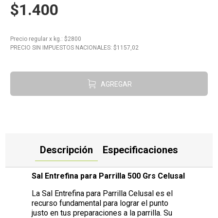
$1.400
10
.
Carne
Precio regular
x
kg.
: $
2800
PRECIO SIN IMPUESTOS NACIONALES: $
1157,02
AGREGAR
Descripción
Especificaciones
Sal Entrefina para Parrilla 500 Grs Celusal
La Sal Entrefina para Parrilla Celusal es el
recurso fundamental para lograr el punto
justo en tus preparaciones a la parrilla. Su