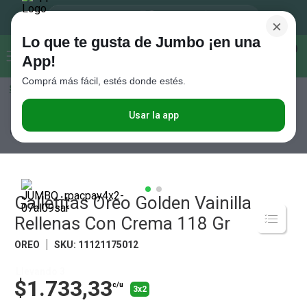
×
Lo que te gusta de Jumbo ¡en una
Buscar...
0
App!
Comprá más fácil, estés donde estés.
Seleccioná el método de entrega
Términos más buscados
1
.
Vanish
Usar la app
Almacén
Desayuno y Merienda
Galletitas Dulces
Galletitas Oreo
Golden Vainilla Rellenas Con Crema 118 Gr
2
.
Cafe
3
.
Leche
4
.
Cerveza
Galletitas Oreo Golden Vainilla
5
.
Galletitas
Rellenas Con Crema 118 Gr
6
.
Yerba
OREO
SKU
:
11121175012
7
.
Fideos
Llevando 3
8
.
$1.733,33
Juguetes
c/u
3x2
9
.
Valijas