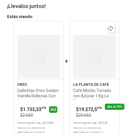
¡Llevalos juntos!
Estás viendo:
+
OREO
LA PLANTA DE CAFÉ
Galletitas Oreo Golden
Café Molido Torrado
Vainilla Rellenas Con
con Azúcar 1 Kg La
Crema 118 Gr
Planta de Café
Llevando 3
Llevando 2
2do al 70%
c/u
c/u
$1.733,33
$19.272,5
3x2
$2.600
$29.650
Precio regular
x
kg.
: $
22.033,9
Precio regular
x
kg.
: $
29.650
PRECIO SIN IMPUESTOS
PRECIO SIN IMPUESTOS
NACIONALES: $
2148,76
NACIONALES: $
24.504,13