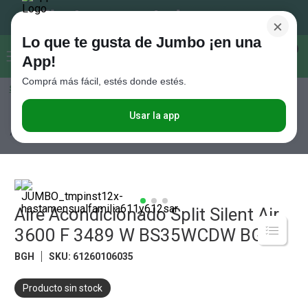
×
Lo que te gusta de Jumbo ¡en una
Buscar...
0
App!
Comprá más fácil, estés donde estés.
Seleccioná el método de entrega
Términos más buscados
1
.
Vanish
Usar la app
Electro
Aire Acondicionado y Ventilación
Aire Acondicionado
Aire
Acondicionado Split Silent Air 3600 F 3489 W BS35WCDW BGH
2
.
Cafe
3
.
Leche
4
.
Cerveza
5
.
Aire Acondicionado Split Silent Air
Galletitas
3600 F 3489 W BS35WCDW BGH
6
.
Yerba
BGH
SKU
:
61260106035
7
.
Fideos
8
.
Juguetes
Producto sin stock
9
.
Valijas