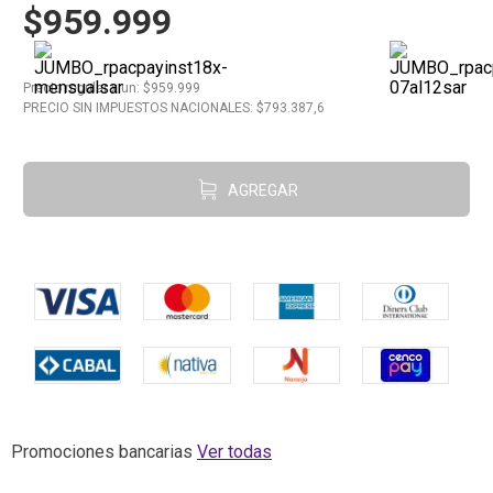
$959.999
10
.
Carne
Precio regular
x
un
: $
959.999
PRECIO SIN IMPUESTOS NACIONALES: $
793.387,6
AGREGAR
Promociones bancarias
Ver todas