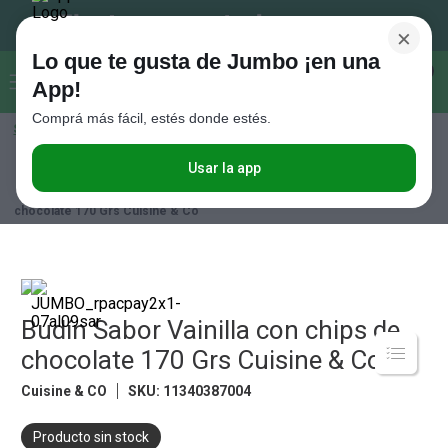
×
Lo que te gusta de Jumbo ¡en una
Buscar...
0
App!
Comprá más fácil, estés donde estés.
Seleccioná el método de entrega
Términos más buscados
1
.
Vanish
Usar la app
Almacén
Desayuno y Merienda
Bizcochuelos, Budines y Magdalenas
Budín Sabor Vainilla con chips de
2
.
Cafe
chocolate 170 Grs Cuisine & Co
3
.
Leche
4
.
Cerveza
5
.
Galletitas
Budín Sabor Vainilla con chips de
6
.
Juguetes
chocolate 170 Grs Cuisine & Co
7
.
Yerba
Cuisine & CO
SKU
:
11340387004
8
.
Fideos
Producto sin stock
9
.
Carne