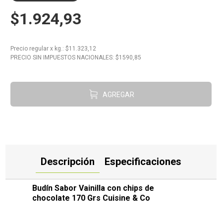
$1.924,93
10
.
Aceite
Precio regular
x
kg.
: $
11.323,12
PRECIO SIN IMPUESTOS NACIONALES: $
1590,85
AGREGAR
Descripción
Especificaciones
Budín Sabor Vainilla con chips de
chocolate 170 Grs Cuisine & Co